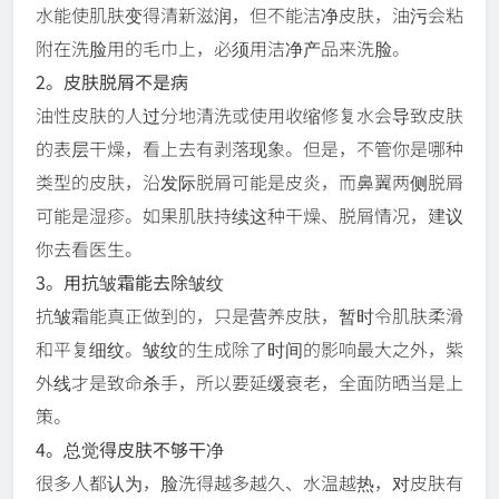
水能使肌肤变得清新滋润，但不能洁净皮肤，油污会粘
附在洗脸用的毛巾上，必须用洁净产品来洗脸。
2。皮肤脱屑不是病
油性皮肤的人过分地清洗或使用收缩修复水会导致皮肤
的表层干燥，看上去有剥落现象。但是，不管你是哪种
类型的皮肤，沿发际脱屑可能是皮炎，而鼻翼两侧脱屑
可能是湿疹。如果肌肤持续这种干燥、脱屑情况，建议
你去看医生。
3。用抗皱霜能去除皱纹
抗皱霜能真正做到的，只是营养皮肤，暂时令肌肤柔滑
和平复细纹。皱纹的生成除了时间的影响最大之外，紫
外线才是致命杀手，所以要延缓衰老，全面防晒当是上
策。
4。总觉得皮肤不够干净
很多人都认为，脸洗得越多越久、水温越热，对皮肤有