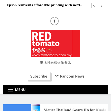
Skip
Epson reinvents affordable printing with next-
to
generation EcoTank Series
content
Couture Fashion Week Malaysia 2026– Press
Conference
“See Her Heal – 1,000 Untold Stories” 为马来西亚
妈妈提供分享剖腹产复原历程的空间
Vietjet Thailand Gears Up for Kuala Lumpur–
Bangkok Service Launch on9 October
Epson reinvents affordable printing with next-
generation EcoTank Series
Couture Fashion Week Malaysia 2026– Press
Conference
生活时尚和娱乐资讯
“See Her Heal – 1,000 Untold Stories” 为马来西亚
妈妈提供分享剖腹产复原历程的空间
Subscribe
Random News
MENU
Vietjet Thailand Gears Up for Kuala