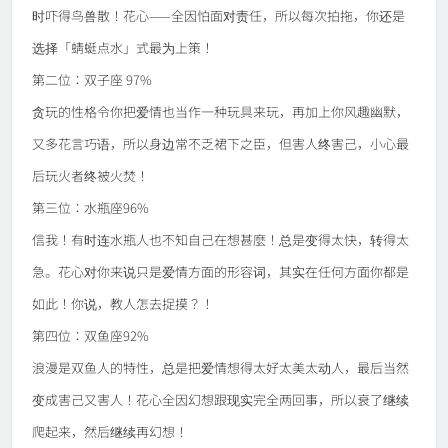
时吓得鸟兽散！花心——全因怕面对责任，所以每次拍拖，你还是
选择「蜻蜓点水」式最为上策！
第二位：双子座 97%
贪玩的性格令你把爱情也当作一种玩具来玩，再加上你风趣幽默，
又多花言巧语，所以身边常不乏裙下之臣，但害人终害己，小心最
后玩火者终被火焚！
第三位：水瓶座96%
信我！有时连水瓶人也不知自己在想甚麼！总是变得太快，转得太
急。花心对你来说只是爱情方面的形容词，其实在任何方面你都是
如此！你说，教人怎去捉摸？！
第四位：双鱼座92%
浪漫是双鱼人的特性，总是把爱情想得太好太美太动人，最后当然
变成害己又害人！花心全因幻想跟现实完全两回事，所以衰了继续
爬起来，然后继续再幻想！