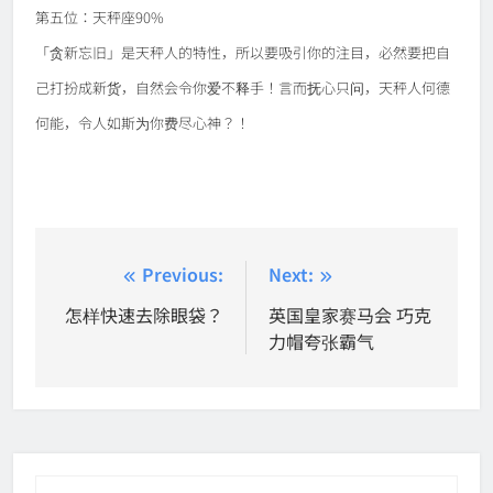
第五位：天秤座90%
「贪新忘旧」是天秤人的特性，所以要吸引你的注目，必然要把自
己打扮成新货，自然会令你爱不释手！言而抚心只问，天秤人何德
何能，令人如斯为你费尽心神？！
Post
Previous:
Next:
navigation
怎样快速去除眼袋？
英国皇家赛马会 巧克
力帽夸张霸气