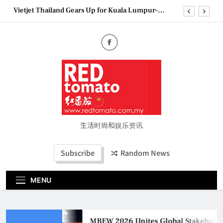
Skip
Vietjet Thailand Gears Up for Kuala Lumpur–
to
Bangkok Service Launch on9 October
content
Epson reinvents affordable printing with next-
generation EcoTank Series
Couture Fashion Week Malaysia 2026– Press
Conference
MBEW 2026 Unites Global Stakeholders to Shape
the Future of Business Events
Vietjet Thailand Gears Up for Kuala Lumpur–
Bangkok Service Launch on9 October
Epson reinvents affordable printing with next-
generation EcoTank Series
生活时尚和娱乐资讯
Couture Fashion Week Malaysia 2026– Press
Conference
Subscribe
Random News
MENU
MBEW 2026 Unites Global Stakeholders