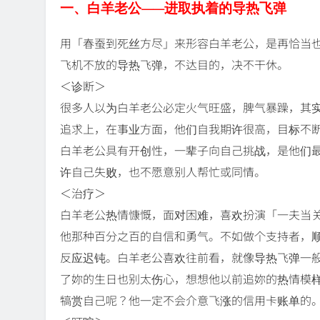
一、白羊老公——进取执着的导热飞弹
用「春蚕到死丝方尽」来形容白羊老公，是再恰当
飞机不放的导热飞弹，不达目的，决不干休。
＜诊断＞
很多人以为白羊老公必定火气旺盛，脾气暴躁，其
追求上，在事业方面，他们自我期许很高，目标不
白羊老公具有开创性，一辈子向自己挑战，是他们
许自己失败，也不愿意别人帮忙或同情。
＜治疗＞
白羊老公热情慷慨，面对困难，喜欢扮演「一夫当
他那种百分之百的自信和勇气。不如做个支持者，
反应迟钝。白羊老公喜欢往前看，就像导热飞弹一
了妳的生日也别太伤心，想想他以前追妳的热情模
犒赏自己呢？他一定不会介意飞涨的信用卡账单的