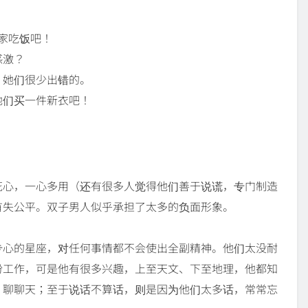
家吃饭吧！
感激？
，她们很少出错的。
她们买一件新衣吧！
花心，一心多用（还有很多人觉得他们善于说谎，专门制造
有失公平。双子男人似乎承担了太多的负面形象。
专心的星座，对任何事情都不会使出全副精神。他们太没耐
份工作，可是他有很多兴趣，上至天文、下至地理，他都知
、聊聊天；至于说话不算话，则是因为他们太多话，常常忘