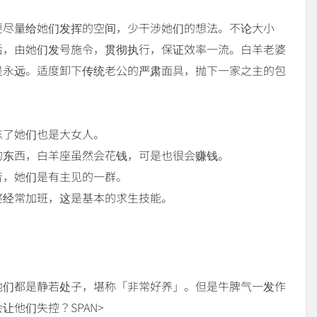
要尽量给她们发挥的空间，少干涉她们的想法。不论大小
后，由她们发号施令，贯彻执行，保证效率一流。白羊老婆
是永远。适度卸下传统老公的严肃面具，抛下一家之主的包
。
忘了她们也是大女人。
的东西，白羊座虽然会花钱，可是也很会赚钱。
音，她们是有主见的一群。
婆经常加班，这是基本的求生技能。
他们都是静若处子，堪称「非常好养」。但是牛脾气一发作
他们失控？SPAN>