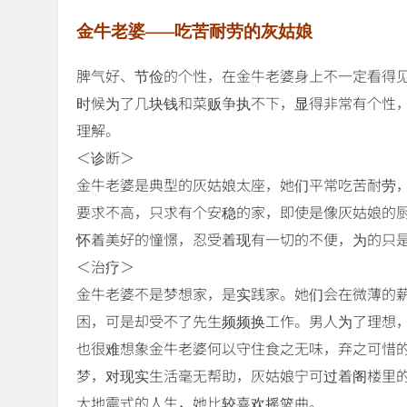
金牛老婆——吃苦耐劳的灰姑娘
脾气好、节俭的个性，在金牛老婆身上不一定看得
时候为了几块钱和菜贩争执不下，显得非常有个性
理解。
＜诊断＞
金牛老婆是典型的灰姑娘太座，她们平常吃苦耐劳
要求不高，只求有个安稳的家，即使是像灰姑娘的厨
怀着美好的憧憬，忍受着现有一切的不便，为的只
＜治疗＞
金牛老婆不是梦想家，是实践家。她们会在微薄的
困，可是却受不了先生频频换工作。男人为了理想
也很难想象金牛老婆何以守住食之无味，弃之可惜
梦，对现实生活毫无帮助，灰姑娘宁可过着阁楼里
大地震式的人生，她比较喜欢摇篮曲。