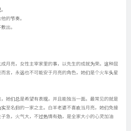
观。
合他的节奏。
不敷出。
！
比成月亮，女性主宰家里的事，以先生的成就为荣。这种屈
座而言，永远也不可能安于月亮的角色，她们是个火车头星
族，她们总是希望有表现，并且能独当一面。最常见的就是
为实至名归的一家之主。白羊老婆不喜欢当月亮，她们免接
性子急，火气大，不过热情有劲，是全家大小的心灵加油