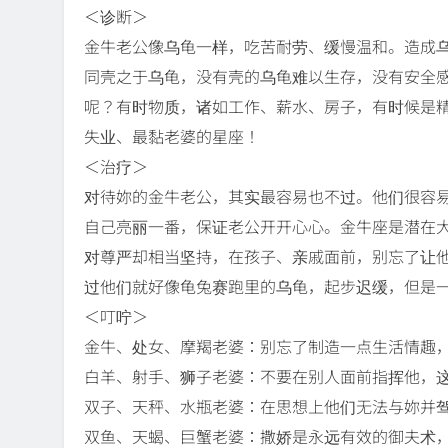
＜诊断＞
金牛老公像乌龟一样，吃苦耐劳、缓慢温和。造成
同壳之于乌龟，没有壳的乌龟难以生存，没有安全
呢？有时物质，诸如工作、薪水、房子，有时候是
失业、最黏老婆的星座！
＜治疗＞
对待妳的金牛老公，其实最容易也不过。他们很容
自己亮丽一番，保证老公开开心心。金牛座是潜在
对尊严却相当坚持，在孩子、亲戚面前，别忘了让
过他们就好像龟兔赛跑里的乌龟，起步迟缓，但是
＜叮咛＞
金牛、处女、摩羯老婆：别忘了制造一点生活情趣
白羊、射手、狮子老婆：不要在别人面前指挥他，
双子、天秤、水瓶老婆：在思想上他们无法与妳并
双鱼、天蝎、巨蟹老婆：撒娇是永远有效的御夫术