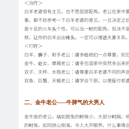
＜治疗＞
白羊老婆很有主见，也不愿屈居配角。老公在家中
事，都不妨参考一下白羊老婆的意见，一旦决定之
是十足的火车头个性，可以当一时的配角，但决不
袱，让你的白羊出出锋头，一定可以增进夫妻关系
＜叮咛＞
白羊、狮子、射手老公：请多给她们一点尊重，别
金牛、处女、摩羯老公：请多包涵家中突然多出来
双子、天秤、水瓶老公：请尊重白羊老婆不同的声
双鱼、巨蟹、天蝎老公：请学会下厨，以便应付老
二、金牛老公——牛脾气的大男人
金牛座的老公，动如脱兔的时候少，大部分时间，
的时候，如同排山倒海，令人大开眼界。什么事情会让