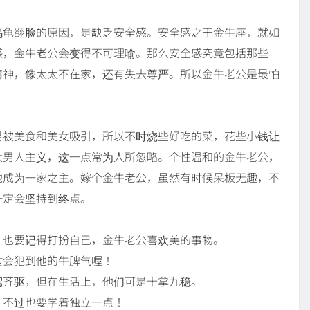
乌龟翻脸的原因，是缺乏安全感。安全感之于金牛座，就如
感，金牛老公会变得不可理喻。那么安全感究竟包括那些
精神，像太太不在家，还有失去尊严。所以金牛老公是最怕
易被美食和美女吸引，所以不时烧些好吃的菜，花些小钱让
大男人主义，这一点常为人所忽略。个性温和的金牛老公，
他成为一家之主。嫁个金牛老公，虽然有时候呆板无趣，不
一定会坚持到终点。
，也要记得打扮自己，金牛老公喜欢美的事物。
这会犯到他的牛脾气喔！
驾齐驱，但在生活上，他们可是十拿九稳。
，不过也要学着独立一点！