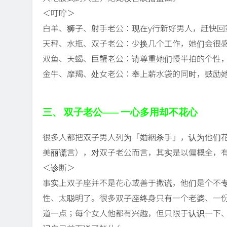
＜叮咛＞
白羊、狮子、射手老公：现在y行新好男人，赶快回
天秤、水瓶、双子老公：少换几个工作，她们会很
双鱼、天蝎、巨蟹老公：请尊重她们慢半拍的个性
金牛、摩羯、处女老公：奉上薪水袋的同时，鼓励
三、 双子老公—— 一心多用却不花心
很多人都把双子男人列为「婚絪杀手」，认为他们
美丽谎言），对双子老公而言，其实是以偏概全，
＜诊断＞
事实上双子座并不是花心或善于撒谎，他们是个不
性、太聪明了。很多双子座终身只有一个老婆、一
道一点；每个女人他都有兴趣，但只限于认识一下