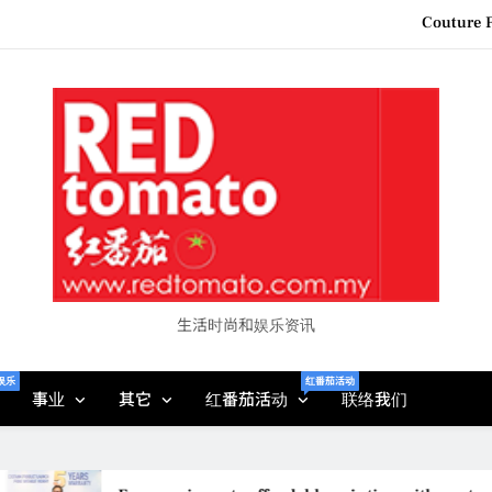
Couture F
“See Her Heal – 1,000 Unto
Vietjet Thailand Gears Up for Kua
Epson reinvents affordabl
Couture F
“See Her Heal – 1,000 Unto
生活时尚和娱乐资讯
娱乐
红番茄活动
事业
其它
红番茄活动
联络我们