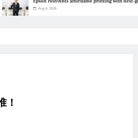
Epson reinvents affordable printing with next-generati
Aug 4, 2026
！
准！