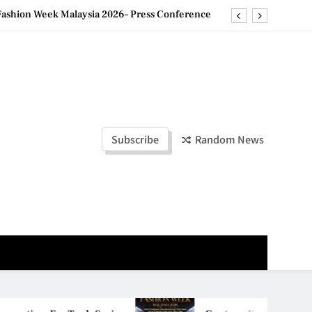
ashion Week Malaysia 2026– Press Conference
ld Stories” 为马来西亚妈妈提供分享剖腹产复原历程的空间
la Lumpur–Bangkok Service Launch on9 October
e printing with next-generation EcoTank Series
ashion Week Malaysia 2026– Press Conference
Subscribe
Random News
ld Stories” 为马来西亚妈妈提供分享剖腹产复原历程的空间