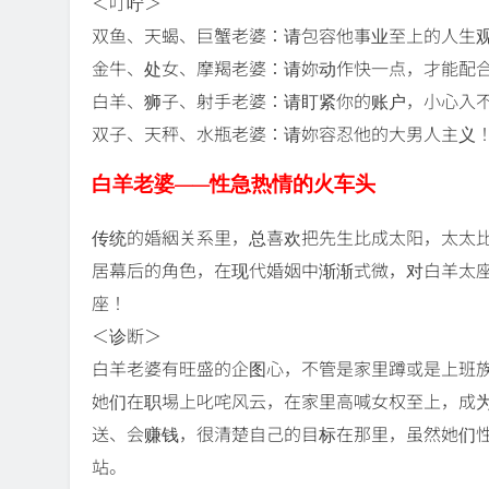
＜叮咛＞
双鱼、天蝎、巨蟹老婆：请包容他事业至上的人生
金牛、处女、摩羯老婆：请妳动作快一点，才能配
白羊、狮子、射手老婆：请盯紧你的账户，小心入
双子、天秤、水瓶老婆：请妳容忍他的大男人主义
白羊老婆——性急热情的火车头
传统的婚絪关系里，总喜欢把先生比成太阳，太太
居幕后的角色，在现代婚姻中渐渐式微，对白羊太
座！
＜诊断＞
白羊老婆有旺盛的企图心，不管是家里蹲或是上班
她们在职埸上叱咤风云，在家里高喊女权至上，成
送、会赚钱，很清楚自己的目标在那里，虽然她们
站。