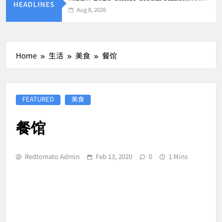
HEADLINES
Aug 8, 2026
Home
生活
美食
餐馆
FEATURED
美食
餐馆
Redtomato Admin
Feb 13, 2020
0
1 Mins