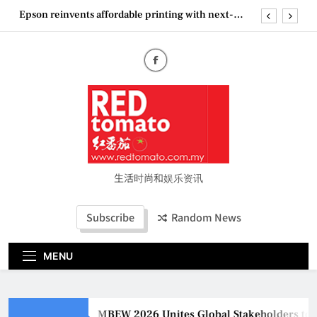
Skip
Epson reinvents affordable printing with next-
to
generation EcoTank Series
content
Couture Fashion Week Malaysia 2026– Press
Conference
MBEW 2026 Unites Global Stakeholders to Shape
the Future of Business Events
Vietjet Thailand Gears Up for Kuala Lumpur–
Bangkok Service Launch on9 October
Epson reinvents affordable printing with next-
generation EcoTank Series
Couture Fashion Week Malaysia 2026– Press
Conference
生活时尚和娱乐资讯
Subscribe
Random News
MENU
MBEW 2026 Unites Global Stakeholders to Sh