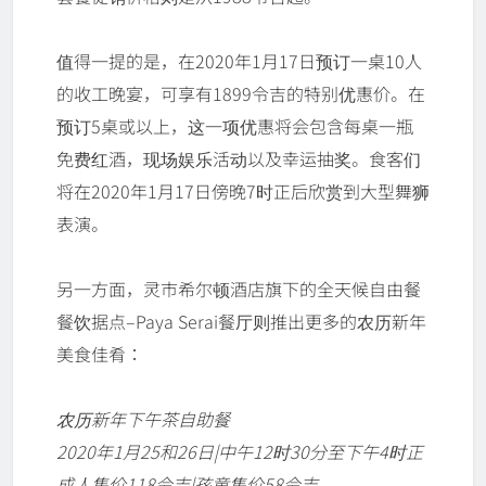
值得一提的是，在2020年1月17日预订一桌10人
的收工晚宴，可享有1899令吉的特别优惠价。在
预订5桌或以上，这一项优惠将会包含每桌一瓶
免费红酒，现场娱乐活动以及幸运抽奖。食客们
将在2020年1月17日傍晚7时正后欣赏到大型舞狮
表演。
另一方面，灵市希尔顿酒店旗下的全天候自由餐
餐饮据点–Paya Serai餐厅则推出更多的农历新年
美食佳肴：
农历新年下午茶自助餐
2020年1月25和26日|中午12时30分至下午4时正
成人售价118令吉|孩童售价58令吉