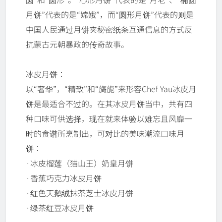
月饼”代表的是“嫦娥”，而“圆形月饼”代表的则是
中国人民通过月饼夹秘密纸条互通信息的方式反
抗蒙古元朝暴政的传奇故事。
冰皮月饼：
以“奢华”，“精致”和“旖旎”来形容Chef Yau冰皮月
饼是最适合不过的。在其冰皮月饼当中，共有四
种口味可供选择，现在就来体验以难忘且风靡一
时的食谱所烹制出，可对比的美味潮流口味月
饼：
·冰皮榴莲（猫山王）奶皇月饼
·香蕉巧克力冰皮月饼
·红色天鹅绒抹茶芝士冰皮月饼
·绿茶红豆冰皮月饼