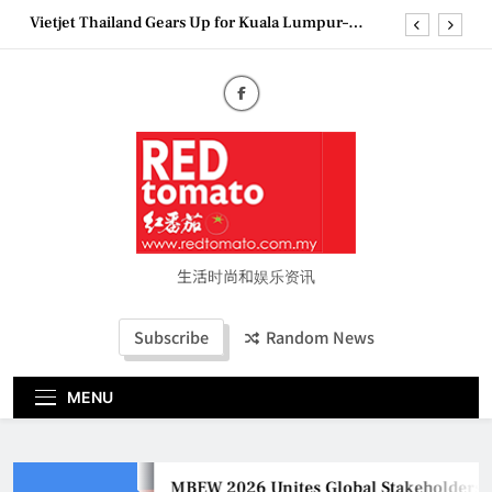
Skip
Epson reinvents affordable printing with next-
to
generation EcoTank Series
content
Couture Fashion Week Malaysia 2026– Press
Conference
MBEW 2026 Unites Global Stakeholders to Shape
the Future of Business Events
Vietjet Thailand Gears Up for Kuala Lumpur–
Bangkok Service Launch on9 October
Epson reinvents affordable printing with next-
generation EcoTank Series
Couture Fashion Week Malaysia 2026– Press
Conference
生活时尚和娱乐资讯
Subscribe
Random News
MENU
MBEW 2026 Unites Global Stakeholders to 