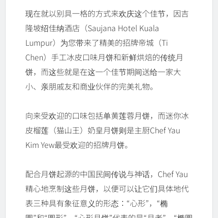
现在就以别具一格的方式来欢庆这个佳节，因吉
隆坡绍佳纳酒店（Saujana Hotel Kuala
Lumpur）为您带来了精美的招牌帝城（Ti
Chen）手工冰皮口味月饼和新鲜烘焙的传统月
饼，而这些就是在这一个佳节期间送给一家大
小、亲朋戚友和商业伙伴的完美礼物。
向来受欢迎的口味包括单黄莲蓉月饼，而迷你冰
皮榴莲（猫山王）奶皇月饼则是主厨Chef Yau
Kim Yew最受欢迎的招牌月饼。
配合月饼起源的中国民间传说与神话，Chef Yau
精心地烹制这些月饼，以便可以让它们具体地代
表三种具有象征意义的形态：“心形”，“椭
圆”和“圆形”。“心形月饼”代表的是“月老”、“椭圆