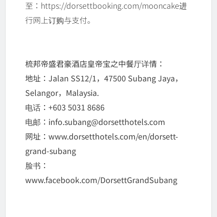
至：https://dorsettbooking.com/mooncake进
行网上订购与支付。
梳邦帝盛君豪酒店皇帝宝之中餐厅详情：
地址：Jalan SS12/1，47500 Subang Jaya，
Selangor，Malaysia.
电话：+603 5031 8686
电邮：info.subang@dorsetthotels.com
网址：www.dorsetthotels.com/en/dorsett-
grand-subang
脸书：
www.facebook.com/DorsettGrandSubang