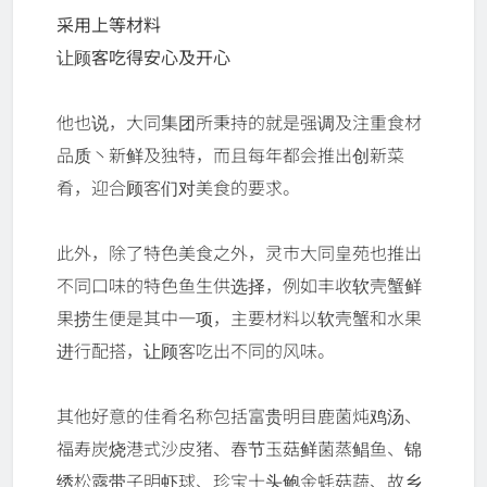
采用上等材料
让顾客吃得安心及开心
他也说，大同集团所秉持的就是强调及注重食材
品质丶新鲜及独特，而且每年都会推出创新菜
肴，迎合顾客们对美食的要求。
此外，除了特色美食之外，灵市大同皇苑也推出
不同口味的特色鱼生供选择，例如丰收软壳蟹鲜
果捞生便是其中一项，主要材料以软壳蟹和水果
进行配搭，让顾客吃出不同的风味。
其他好意的佳肴名称包括富贵明目鹿菌炖鸡汤、
福寿炭烧港式沙皮猪、春节玉菇鲜菌蒸鲳鱼、锦
绣松露带子明虾球、珍宝十头鲍金蚝菇蔬、故乡