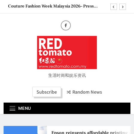
Skip
Couture Fashion Week Malaysia 2026– Press
to
Conference
content
“See Her Heal – 1,000 Untold Stories” 为马来西亚
妈妈提供分享剖腹产复原历程的空间
2026 全国房地产大奖创历史纪录 见证马来西亚房
地产经纪行业蓬勃发展
Epson reinvents affordable printing with next-
generation EcoTank Series
Couture Fashion Week Malaysia 2026– Press
Conference
“See Her Heal – 1,000 Untold Stories” 为马来西亚
妈妈提供分享剖腹产复原历程的空间
生活时尚和娱乐资讯
2026 全国房地产大奖创历史纪录 见证马来西亚房
地产经纪行业蓬勃发展
Subscribe
Random News
MENU
Epson reinvents affordable printing wi