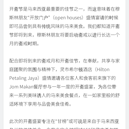
开斋节是马来西亚最重要的佳节之一，而这意味着在穆
斯林朋友“开放门户”（open houses）盛情宴请的时候
即可品尝到具有传统风味的马来美食。我们都知道开斋
节即将到来，穆斯林朋友将要启动斋戒以进行长达一个
月的斋戒时期。
配合即将到来的斋戒月和开斋佳节，在奉献，共享与家
庭团聚的氛围与精神下，灵市希尔顿酒店（Hilton
Petaling Jaya）盛情邀请各位客人和食客前来旗下的
Jom Makan餐厅参与一年一度的开斋盛宴，为各位带
来一系列美味诱人的马来美食餐点，在一如家里般的舒
适环境下享用与品尝美食佳肴。
此次的开斋盛宴专注在“甘榜”或可说是来自于马来西亚