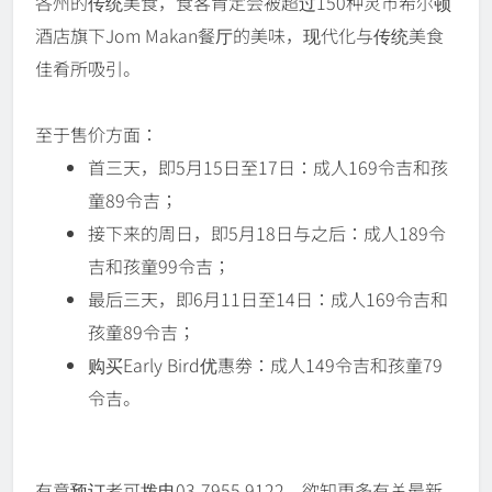
各州的传统美食，食客肯定会被超过150种灵市希尔顿
酒店旗下Jom Makan餐厅的美味，现代化与传统美食
佳肴所吸引。
至于售价方面：
首三天，即5月15日至17日：成人169令吉和孩
童89令吉；
接下来的周日，即5月18日与之后：成人189令
吉和孩童99令吉；
最后三天，即6月11日至14日：成人169令吉和
孩童89令吉；
购买Early Bird优惠劵：成人149令吉和孩童79
令吉。
有意预订者可拨电03-7955 9122。欲知更多有关最新