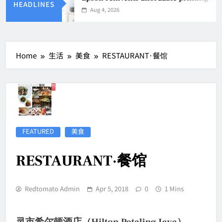
HEADLINES
Aug 4, 2026
Home
生活
美食
RESTAURANT·餐馆
FEATURED
美食
RESTAURANT·餐馆
Redtomato Admin
Apr 5, 2018
0
1 Mins