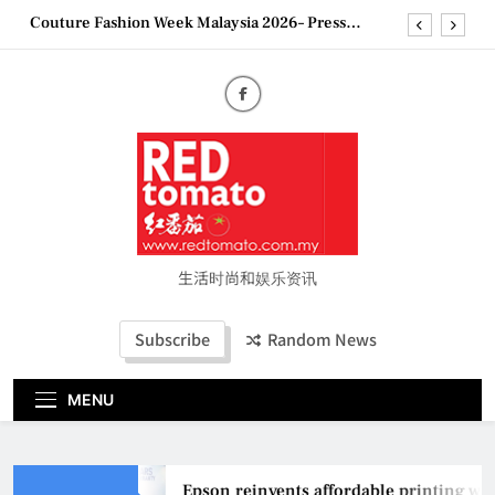
Skip
Couture Fashion Week Malaysia 2026– Press
to
Conference
content
“See Her Heal – 1,000 Untold Stories” 为马来西亚
妈妈提供分享剖腹产复原历程的空间
2026 全国房地产大奖创历史纪录 见证马来西亚房
地产经纪行业蓬勃发展
Epson reinvents affordable printing with next-
generation EcoTank Series
Couture Fashion Week Malaysia 2026– Press
Conference
“See Her Heal – 1,000 Untold Stories” 为马来西亚
妈妈提供分享剖腹产复原历程的空间
生活时尚和娱乐资讯
2026 全国房地产大奖创历史纪录 见证马来西亚房
地产经纪行业蓬勃发展
Subscribe
Random News
MENU
Epson reinvents affordable printing wit