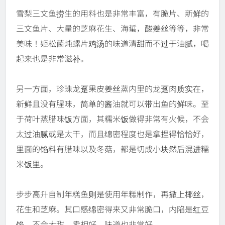
雪梨三文鱼捞生的用料也是非常丰富，有脆片、新鲜的
三文鱼片、大量的芝麻花生、海蜇，酸姜丝等等，非常
美味！姬松菌炖螺片鸡汤的味道清甜而不过于油腻，喝
起来也是非常滋补。
另一方面，珍珠龙趸果皮姜丝蒸内里的龙趸肉质实在，
新鲜且没有腥味，简单的酱油就可以带出鱼的鲜味。至
于荷叶蒸腊味饭方面，其糯米饭做得非常有火候，不会
太过油腻或是太干，而且绵密程度也是拿捏得恰恰好，
里面的馅料有腊味以及冬菇，都是切成小块然后混进糯
米饭里。
步步高升自制年糕鱼则是使用年糕制作，再撒上椰丝，
花生和芝麻。其口感绵密得来又非常脆口，内陷是红豆
馅，不会太甜，卖相好，味道也非常好。