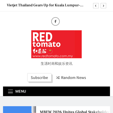
Skip
Bangkok Service Launch on9 October
to
Epson reinvents affordable printing with next-
generation EcoTank Series
content
Couture Fashion Week Malaysia 2026– Press
Conference
MBEW 2026 Unites Global Stakeholders to Shape
the Future of Business Events
Vietjet Thailand Gears Up for Kuala Lumpur–
Bangkok Service Launch on9 October
Epson reinvents affordable printing with next-
generation EcoTank Series
Couture Fashion Week Malaysia 2026– Press
生活时尚和娱乐资讯
Conference
Subscribe
Random News
MENU
MBEW 2026 Unites Global Stakeholders to