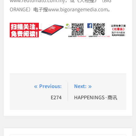
www.redtomato.com.my，或《大橙报》（BIG
ORANGE）电子报www.bigorangemedia.com。
Post
Previous:
Next:
navigation
E274
HAPPENINGS·商讯