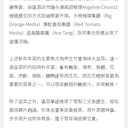
谢晚宴，由该酒店市场与通讯部经理Angeline Chooi以
传统捞生的方式启动晚宴开席。大橙传媒集团（Big
Orange Media）兼红番茄集团（Red Tomato
Media）总裁陈叡萳（Ace Tang）及同事也受邀出席了
这项活动。
上述新年年菜的主要焦点为养生竹笼海味大盆菜。这一
道盆菜的内陷用料丰富，备有鲍鱼、海参、鱼鳔、花
菇、虎虾、烟蚝，烧鸭还有西兰花。西兰花绝对是最为
重要的菜肴之一，可以吸收鲜甜的鲍鱼汁，非常鲜美！
除了盆菜之外，该菜单还推荐了雪梨三文鱼捞生、姬松
菌炖螺片鸡汤、珍珠龙趸果皮姜丝蒸、荷叶蒸腊味饭、
步步高升自制年糕鱼，莲子雪耳海底椰豆浆。