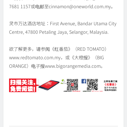
7681 1157或电邮至cinnamon@oneworld.com.my。
灵市万达酒店地址：First Avenue, Bandar Utama City
Centre, 47800 Petaling Jaya, Selangor, Malaysia.
欲了解更多，请参阅《红番茄》（RED TOMATO）
www.redtomato.com.my，或《大橙报》（BIG
ORANGE）电子报www.bigorangemedia.com。