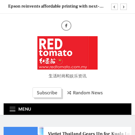
Skip
generation EcoTank Series
to
Couture Fashion Week Malaysia 2026– Press
content
Conference
“See Her Heal – 1,000 Untold Stories” 为马来西亚
妈妈提供分享剖腹产复原历程的空间
Vietjet Thailand Gears Up for Kuala Lumpur–
Bangkok Service Launch on9 October
Epson reinvents affordable printing with next-
generation EcoTank Series
Couture Fashion Week Malaysia 2026– Press
Conference
生活时尚和娱乐资讯
“See Her Heal – 1,000 Untold Stories” 为马来西亚
妈妈提供分享剖腹产复原历程的空间
Subscribe
Random News
MENU
Vietjet Thailand Gears Up for Kuala Lu