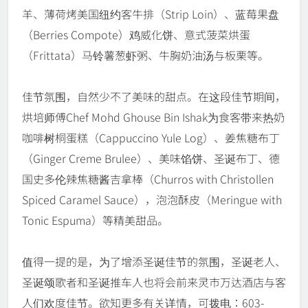
羊、薄荷烤美国纽约客牛排（Strip Loin）、蓝莓果盘
（Berries Compote）鸡威化饼、意式菠菜烘蛋
（Frittata）马铃薯葱虾粥、牛胸奶油汤与板栗等。
佳节氛围，自然少不了美味的甜点。在这段佳节期间，
烘培师傅Chef Mohd Ghouse Bin Ishak为食客带来热奶
咖啡树桐蛋糕（Cappuccino Yule Log）、姜焦糖布丁
（Ginger Creme Brulee）、美味馅饼、圣诞布丁、德
国史多伦辣焦糖酱吉拿棒（Churros with Christollen
Spiced Caramel Sauce），泡泡酥皮（Meringue with
Tonic Espuma）等精美甜品。
值得一提的是，为了增添圣诞佳节的氛围，圣诞老人、
圣诞颂歌者和圣诞推车人也将会前来灵市万达酒店与客
人们欢度佳节。欲知更多有关详情，可拨电：603-