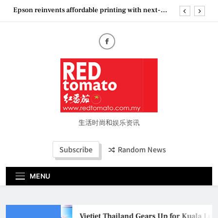
Skip
Epson reinvents affordable printing with next-
to
generation EcoTank Series
content
Couture Fashion Week Malaysia 2026– Press
Conference
“See Her Heal – 1,000 Untold Stories” 为马来西亚
妈妈提供分享剖腹产复原历程的空间
Vietjet Thailand Gears Up for Kuala Lumpur–
Bangkok Service Launch on9 October
Epson reinvents affordable printing with next-
generation EcoTank Series
Couture Fashion Week Malaysia 2026– Press
Conference
生活时尚和娱乐资讯
“See Her Heal – 1,000 Untold Stories” 为马来西亚
妈妈提供分享剖腹产复原历程的空间
Subscribe
Random News
MENU
Vietjet Thailand Gears Up for Kuala Lu