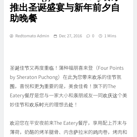
推出圣诞盛宴与新年前夕自
助晚餐
Redtomato Admin
Dec 27, 2016
0
1 Mins
圣诞佳节又再度重临！蒲种福朋喜来登（Four Points
by Sheraton Puchong）在此为您带来欢乐的佳节氛
围，喜悦和更为重要的是，美食佳肴！旗下的The
Eatery餐厅是您与一家大小和亲朋戚友一同欢庆这个美
妙佳节和欢乐时光的理想去处！
欢迎您在平安夜前来The Eatery餐厅，享用配上芥末与
薄荷，奶酪的烤羊腿骨、内含萨拉米的鸡肉卷，烤肉和