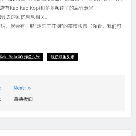
这店有Kao Kao Kopi和多多颗莲子的腐竹薏米！
和过去的回忆息息相关。
作结，就会有一股“想忘于江湖”的豪情快意（你看，我们可
aki Bola XO 炸鱼头米
靓仔顺鱼头米
:
Next:
米
媚姨板面