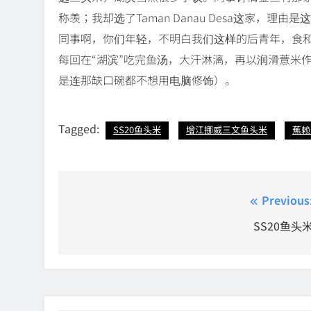
称羡；我却选了Taman Danau Desa这家，理由是
同事啊，你们年轻，不明白我们这样的后青年，食
每回在“湖滨”吃完鱼汤，大汗淋漓，再以润滑薏米
是连那缺口碗都不想用电脑修饰）。
Tagged:
SS20鱼头米
增江挪威三文鱼头米
蕉赖K
Post
Previous
navigation
SS20鱼头