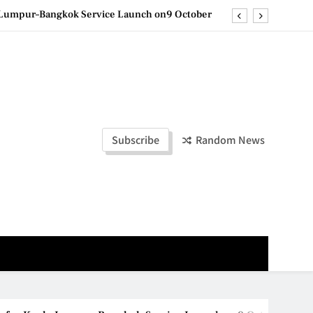
la Lumpur–Bangkok Service Launch on9 October
e printing with next-generation EcoTank Series
ashion Week Malaysia 2026– Press Conference
olders to Shape the Future of Business Events
la Lumpur–Bangkok Service Launch on9 October
Subscribe
Random News
e printing with next-generation EcoTank Series
ashion Week Malaysia 2026– Press Conference