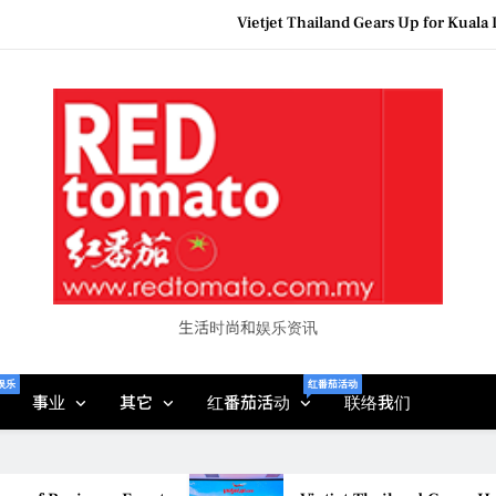
Vietjet Thailand Gears Up for Kua
Epson reinvents affordabl
Couture F
MBEW 2026 Unites Global Stakeh
Vietjet Thailand Gears Up for Kua
Epson reinvents affordabl
Couture F
生活时尚和娱乐资讯
娱乐
红番茄活动
事业
其它
红番茄活动
联络我们