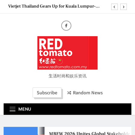
Skip
Vietjet Thailand Gears Up for Kuala Lumpur–
to
Bangkok Service Launch on9 October
content
Epson reinvents affordable printing with next-
generation EcoTank Series
Couture Fashion Week Malaysia 2026– Press
Conference
MBEW 2026 Unites Global Stakeholders to Shape
the Future of Business Events
Vietjet Thailand Gears Up for Kuala Lumpur–
Bangkok Service Launch on9 October
Epson reinvents affordable printing with next-
generation EcoTank Series
生活时尚和娱乐资讯
Couture Fashion Week Malaysia 2026– Press
Conference
Subscribe
Random News
MENU
MBEW 2026 Unites Global Stakeholders t