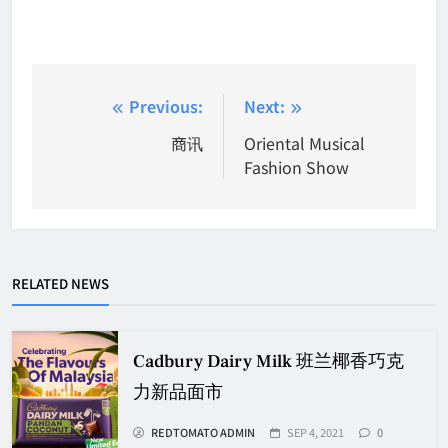
Post
Previous:
Next:
navigation
商讯
Oriental Musical
Fashion Show
RELATED NEWS
Cadbury Dairy Milk 班兰椰香巧克
力新品面市
REDTOMATO ADMIN
SEP 4, 2021
0