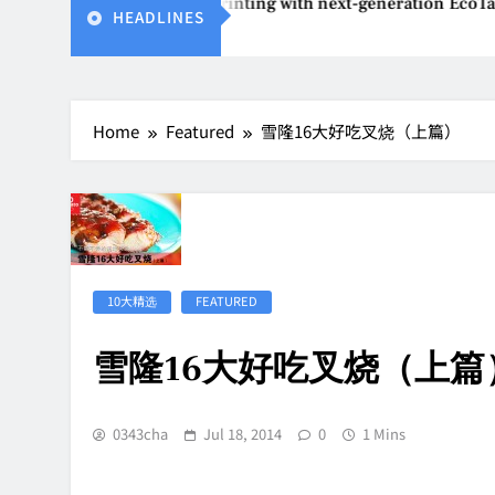
vents affordable printing with next-generation EcoTank Series
HEADLINES
6
Home
Featured
雪隆16大好吃叉烧（上篇）
10大精选
FEATURED
雪隆16大好吃叉烧（上篇
0343cha
Jul 18, 2014
0
1 Mins