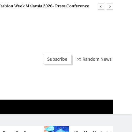
ld Stories” 为马来西亚妈妈提供分享剖腹产复原历程的空间
创历史纪录 见证马来西亚房地产经纪行业蓬勃发展
e printing with next-generation EcoTank Series
ashion Week Malaysia 2026– Press Conference
ld Stories” 为马来西亚妈妈提供分享剖腹产复原历程的空间
Subscribe
Random News
创历史纪录 见证马来西亚房地产经纪行业蓬勃发展