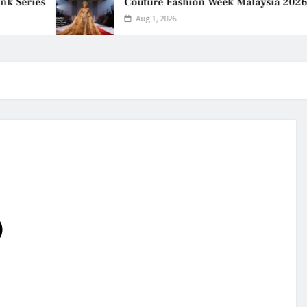
Couture Fashion Week Malaysia 2026– Press C
Aug 1, 2026
）