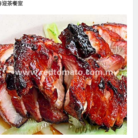
.春迎茶餐室