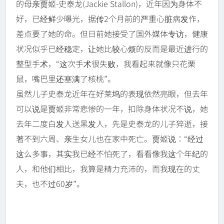
的母亲贾姬-史泰龙(Jackie Stallon)，近年因为身体不
好，已经鲜少曝光，据传2个月前的严重心脏病发作，
差点要了她的命。但日前她接受了国外媒体专访，健康
状况似乎已经稳定，让她比较心烦的反而是最近进行的
整型手术，“这次手术很失败，我看起来就像只花栗
鼠，嘴巴里还塞满了核桃”。
虽然儿子史泰龙近年在好莱坞的表现依然亮眼，但去年
可以说是贾姬非常悲惨的一年，扣除身体状况不说，她
去年二度白发人送黑发人，先是史泰龙的儿子猝逝，接
著不到六周、亲生女儿也在家中死亡。贾姬说：“经过
这么多事，其实我已经不怕死了，看看像我这个年纪的
人，和他们相比，我算是精力充沛的，而我现在的丈
夫，也不过60岁”。