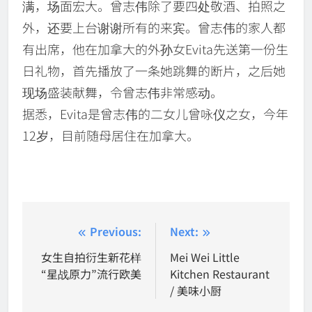
满，场面宏大。曾志伟除了要四处敬酒、拍照之
外，还要上台谢谢所有的来宾。曾志伟的家人都
有出席，他在加拿大的外孙女Evita先送第一份生
日礼物，首先播放了一条她跳舞的断片，之后她
现场盛装献舞，令曾志伟非常感动。
据悉，Evita是曾志伟的二女儿曾咏仪之女，今年
12岁，目前随母居住在加拿大。
Post
Previous:
Next:
navigation
女生自拍衍生新花样
Mei Wei Little
“星战原力”流行欧美
Kitchen Restaurant
/ 美味小厨