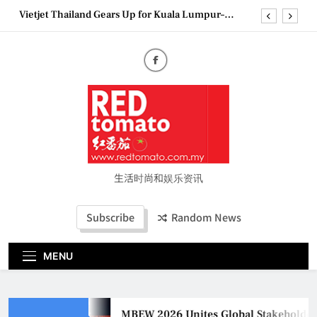
Skip
Vietjet Thailand Gears Up for Kuala Lumpur–
to
Bangkok Service Launch on9 October
content
Epson reinvents affordable printing with next-
generation EcoTank Series
Couture Fashion Week Malaysia 2026– Press
Conference
MBEW 2026 Unites Global Stakeholders to Shape
the Future of Business Events
Vietjet Thailand Gears Up for Kuala Lumpur–
Bangkok Service Launch on9 October
Epson reinvents affordable printing with next-
generation EcoTank Series
生活时尚和娱乐资讯
Couture Fashion Week Malaysia 2026– Press
Conference
Subscribe
Random News
MENU
MBEW 2026 Unites Global Stakeholders 