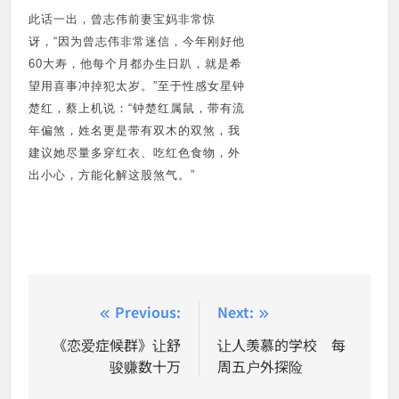
此话一出，曾志伟前妻宝妈非常惊
讶，“因为曾志伟非常迷信，今年刚好他
60大寿，他每个月都办生日趴，就是希
望用喜事冲掉犯太岁。”至于性感女星钟
楚红，蔡上机说：“钟楚红属鼠，带有流
年偏煞，姓名更是带有双木的双煞，我
建议她尽量多穿红衣、吃红色食物，外
出小心，方能化解这股煞气。”
Post
Previous:
Next:
navigation
《恋爱症候群》让舒
让人羡慕的学校 每
骏赚数十万
周五户外探险