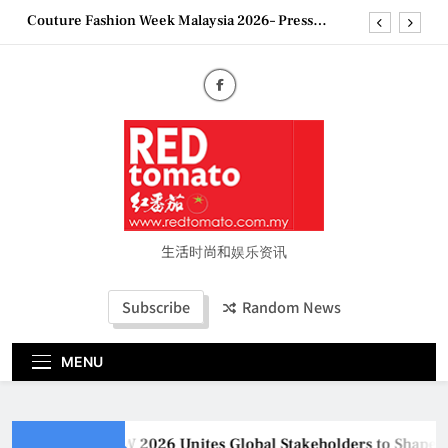
Skip
Couture Fashion Week Malaysia 2026– Press
to
Conference
content
MBEW 2026 Unites Global Stakeholders to Shape
the Future of Business Events
Vietjet Thailand Gears Up for Kuala Lumpur–
Bangkok Service Launch on9 October
Epson reinvents affordable printing with next-
generation EcoTank Series
Couture Fashion Week Malaysia 2026– Press
Conference
生活时尚和娱乐资讯
Subscribe
Random News
MENU
MBEW 2026 Unites Global Stakeholders to Shape th