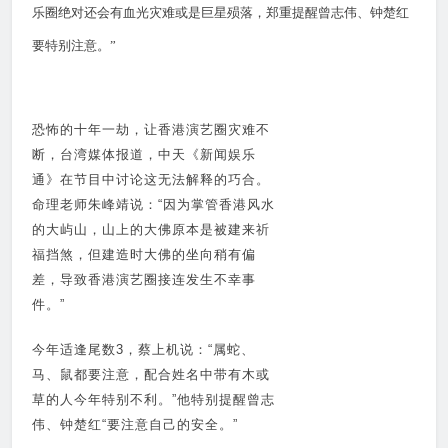
乐圈绝对还会有血光灾难或是巨星殒落，郑重提醒曾志伟、钟楚红
要特别注意。”
恐怖的十年一劫，让香港演艺圈灾难不
断，台湾媒体报道，中天《新闻娱乐
通》在节目中讨论这无法解释的巧合。
命理老师朱峰靖说：“因为掌管香港风水
的大屿山，山上的大佛原本是被建来祈
福挡煞，但建造时大佛的坐向稍有偏
差，导致香港演艺圈接连发生不幸事
件。”
今年适逢尾数3，蔡上机说：“属蛇、
马、鼠都要注意，配合姓名中带有木或
草的人今年特别不利。”他特别提醒曾志
伟、钟楚红“要注意自己的安全。”