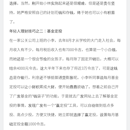
选择。当然，刚开始小林实施起来还是很艰难，但是还是贵在坚
持，她严格安照自己的计划花钱和存钱，终于她也可以小有积蓄
了。
年轻人理财技巧之二：基金定投
在一家公关公司上班的小李，去年8月才从学校的大门走入社会，每
月收入有不少，每月税后收入也有7000令吉，也算是一个小白领。
而她还是一个很会节俭的女孩子，每月除了固定开销后，大概可以
结余4000元令吉。这大半年下来也存了将近3万
令吉
了，可是这钱
总是存银行，利息还不够抵御通货膨胀呢。小李听同事说每月基金
定投可以让小财积累成大财，便开始蠢蠢欲动了。想着之前自己开
了广发基金的“钱袋子”的功能，于是就去广发网站上去了解基金定
投的事情，发现广发有一个“赢定投”工具，可以自动做到低点多
投、高点少投，方便又快捷，她立即就选择了赢定投，设置每月基
础定投金额1000
令吉
。