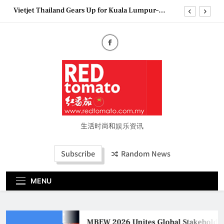
Skip
Vietjet Thailand Gears Up for Kuala Lumpur–
to
Bangkok Service Launch on9 October
content
Epson reinvents affordable printing with next-
generation EcoTank Series
Couture Fashion Week Malaysia 2026– Press
Conference
MBEW 2026 Unites Global Stakeholders to Shape
the Future of Business Events
Vietjet Thailand Gears Up for Kuala Lumpur–
Bangkok Service Launch on9 October
Epson reinvents affordable printing with next-
generation EcoTank Series
生活时尚和娱乐资讯
Couture Fashion Week Malaysia 2026– Press
Conference
Subscribe
Random News
MENU
MBEW 2026 Unites Global Stakeholders 