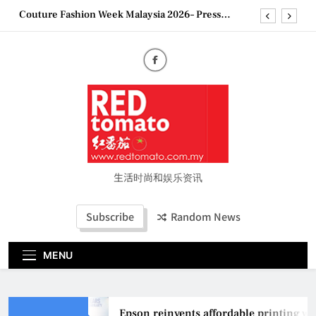
Skip
Couture Fashion Week Malaysia 2026– Press
to
Conference
content
“See Her Heal – 1,000 Untold Stories” 为马来西亚
妈妈提供分享剖腹产复原历程的空间
2026 全国房地产大奖创历史纪录 见证马来西亚房
地产经纪行业蓬勃发展
Epson reinvents affordable printing with next-
generation EcoTank Series
Couture Fashion Week Malaysia 2026– Press
Conference
“See Her Heal – 1,000 Untold Stories” 为马来西亚
妈妈提供分享剖腹产复原历程的空间
生活时尚和娱乐资讯
2026 全国房地产大奖创历史纪录 见证马来西亚房
地产经纪行业蓬勃发展
Subscribe
Random News
MENU
Epson reinvents affordable printing wi