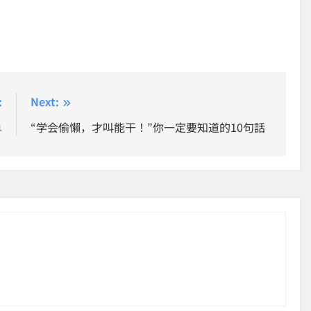
:
Next:
单
“学会偷懶，才叫能干！”你一定要知道的10句話