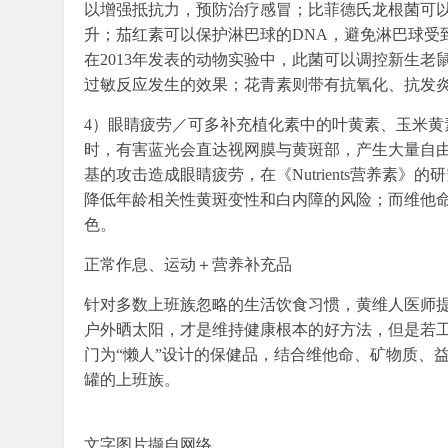
以增强抵抗力，预防治疗感冒；比菲德氏龙根菌可以
升；茄红素可以保护淋巴球的DNA，避免淋巴球受到
在2013年发表的动物实验中，此菌可以调控新生
过敏反应发生的效果；花青素则带有抗氧化、抗发
4）眼睛疲劳／可多补充植化素中的叶黄素、玉米黄
时，有害蓝光会直达视网膜与黄斑部，产生大量自
基的攻击造成眼睛疲劳，在《Nutrients营养素
降低年龄相关性黄斑变性和白内障的风险；而维他
色。
正常作息、运动＋营养补充品
针对多数上班族忽略的生活饮食习惯，黄维人医师
户外晒太阳，才是维持健康根本的好方法，但是若
门为“懒人”设计的保健品，结合维他命、矿物质、
罐的上班族。
文字图片撷自网络