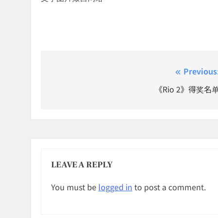
Post
Previous
navigation
《Rio 2》得奖名
LEAVE A REPLY
You must be
logged in
to post a comment.