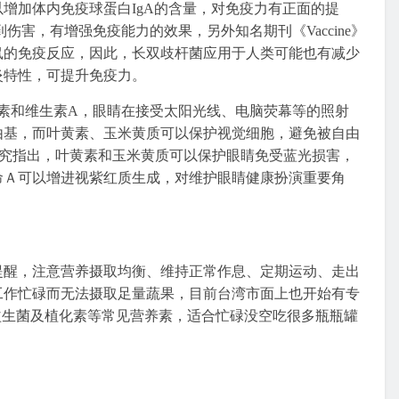
增加体内免疫球蛋白IgA的含量，对免疫力有正面的提
伤害，有增强免疫能力的效果，另外知名期刊《Vaccine》
老鼠的免疫反应，因此，长双歧杆菌应用于人类可能也有减少
炎特性，可提升免疫力。
素和维生素A，眼睛在接受太阳光线、电脑荧幕等的照射
由基，而叶黄素、玉米黄质可以保护视觉细胞，避免被自由
》的研究指出，叶黄素和玉米黄质可以保护眼睛免受蓝光损害，
命Ａ可以增进视紫红质生成，对维护眼睛健康扮演重要角
提醒，注意营养摄取均衡、维持正常作息、定期运动、走出
工作忙碌而无法摄取足量蔬果，目前台湾市面上也开始有专
益生菌及植化素等常见营养素，适合忙碌没空吃很多瓶瓶罐