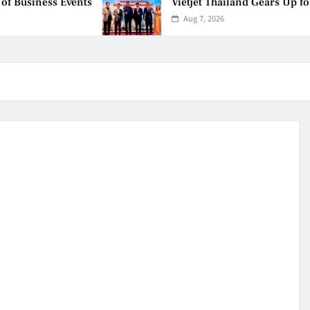
usiness Events
Vietjet Thailand Gears Up for 
Aug 7, 2026