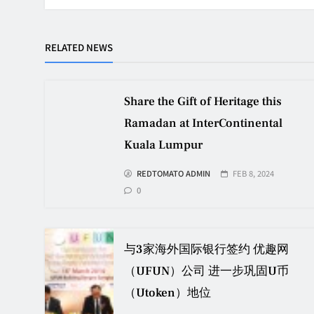
RELATED NEWS
Share the Gift of Heritage this
Ramadan at InterContinental
Kuala Lumpur
REDTOMATO ADMIN
FEB 8, 2024
0
与3家海外国际银行签约 优趣网
（UFUN）公司 进一步巩固U币
（Utoken）地位