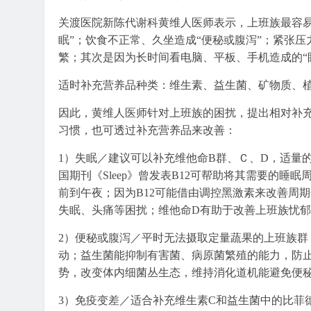
关渡医院新陈代谢科黄维人医师表示，上班族最容易
眠”；饮食不正常、久坐造成“便秘或腹泻”；紧张压
繁；其次是因为长时间看电脑、平板、手机造成的“
适时补充营养品种类：维生素、益生菌、矿物质、
因此，黄维人医师针对上班族的困扰，提出相对补
习惯，也可透过补充营养品来改善：
1）失眠／建议可以补充维他命B群、Ｃ、D，适量
国期刊《Sleep》曾发表B12可帮助将其需要的睡
前到午夜；因为B12可能借由调控黑激素来改善周
失眠、头痛等困扰；维他命D有助于改善上班族忧
2）便秘或腹泻／平时无法摄取定量蔬果的上班族
动；益生菌能抑制有害菌、病原菌繁殖的能力，防
势，改变体内细菌丛生态，维持消化道机能避免便
3）免疫变差／适合补充维生素C和益生菌中的比菲