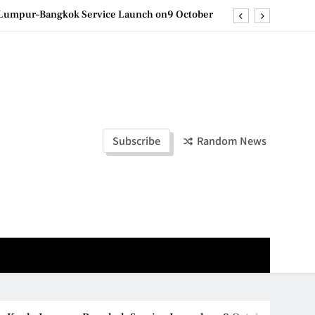
la Lumpur–Bangkok Service Launch on9 October
e printing with next-generation EcoTank Series
ashion Week Malaysia 2026– Press Conference
olders to Shape the Future of Business Events
la Lumpur–Bangkok Service Launch on9 October
Subscribe
Random News
e printing with next-generation EcoTank Series
ashion Week Malaysia 2026– Press Conference