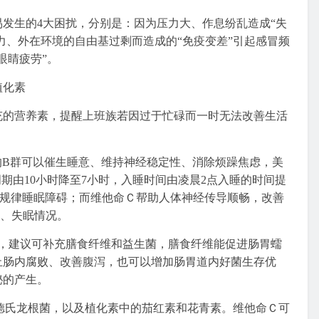
发生的4大困扰，分别是：因为压力大、作息纷乱造成“失
力、外在环境的自由基过剩而造成的“免疫变差”引起感冒频
眼睛疲劳”。
植化素
充的营养素，提醒上班族若因过于忙碌而一时无法改善生活
的B群可以催生睡意、维持神经稳定性、消除烦躁焦虑，美
眠周期由10小时降至7小时，入睡时间由凌晨2点入睡的时间提
期规律睡眠障碍；而维他命Ｃ帮助人体神经传导顺畅，改善
郁、失眠情况。
群，建议可补充膳食纤维和益生菌，膳食纤维能促进肠胃蠕
止肠内腐败、改善腹泻，也可以增加肠胃道内好菌生存优
秘的产生。
德氏龙根菌，以及植化素中的茄红素和花青素。维他命Ｃ可