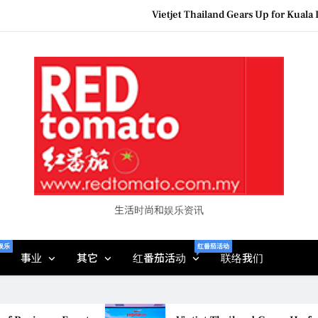
Vietjet Thailand Gears Up for Kua
Epson reinvents affordabl
Couture F
MBEW 2026 Unites Global Stakeh
Vietjet Thailand Gears Up for Kua
Epson reinvents affordabl
Couture F
生活时尚和娱乐资讯
娱乐
红番茄活动
事业
其它
红番茄活动
联络我们