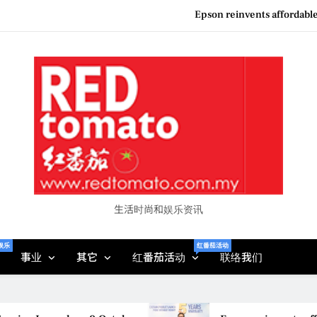
Epson reinvents affordabl
Couture F
“See Her Heal – 1,000 Unto
Vietjet Thailand Gears Up for Kua
Epson reinvents affordabl
Couture F
“See Her Heal – 1,000 Unto
生活时尚和娱乐资讯
娱乐
红番茄活动
事业
其它
红番茄活动
联络我们