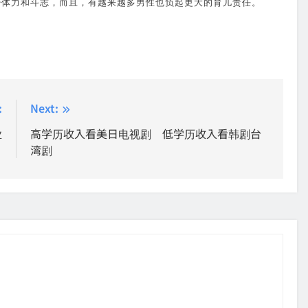
少体力和斗志，而且，有越来越多男性也负起更大的育儿责任。
:
Next:
业
高学历收入看美日电视剧 低学历收入看韩剧台
湾剧