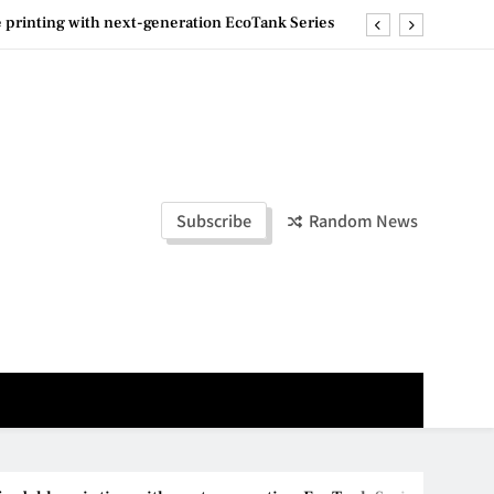
e printing with next-generation EcoTank Series
ashion Week Malaysia 2026– Press Conference
ld Stories” 为马来西亚妈妈提供分享剖腹产复原历程的空间
la Lumpur–Bangkok Service Launch on9 October
e printing with next-generation EcoTank Series
Subscribe
Random News
ashion Week Malaysia 2026– Press Conference
ld Stories” 为马来西亚妈妈提供分享剖腹产复原历程的空间