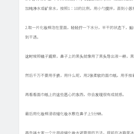
加纯净水或矿泉水，按照1：10的比例，用小勺搅拌，直到小苏
2.取一片化妆棉泡在里面，轻轻拧一下水分，半干的状态下，贴
到干透。
这时候照镜子观察，鼻子上的黑头就像用了黑头导出液一样，黑
然后千万不要用手挤，用什么呢，用2张柔软的面巾纸，用手按
再看看面巾纸上的这些恶心的东西，你会发现很有成就感。
最后用化妆棉浸收缩化妆水敷在鼻子上5分钟。
再告诉大家一个比用收缩化妆水还管用的方法，提前在冰箱里冰