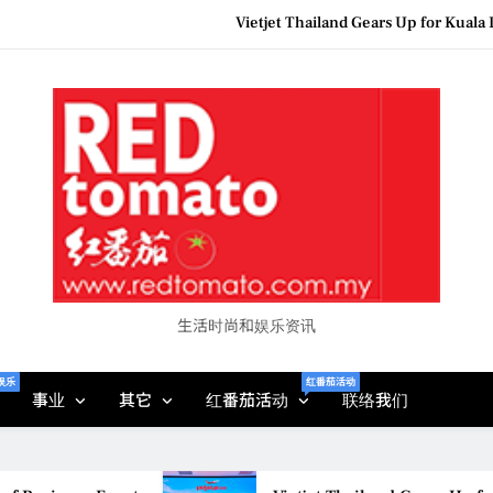
Vietjet Thailand Gears Up for Kua
Epson reinvents affordabl
Couture F
MBEW 2026 Unites Global Stakeh
Vietjet Thailand Gears Up for Kua
Epson reinvents affordabl
Couture F
生活时尚和娱乐资讯
娱乐
红番茄活动
事业
其它
红番茄活动
联络我们