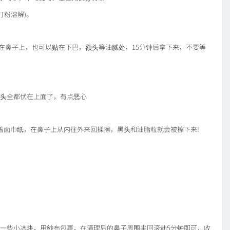
打粉溶解)。
在鼻子上，也可以贴在下巴，额头等油腻处，15分钟后拿下来，不要等
头全都伏在上面了，有点恶心
着面巾纸，在鼻子上从内往外来回揉擦，黑头和油脂粒就会被擦下来!
一些小冰块，用纱布包裹，在清理后的鼻子周围来回滚动5分钟即可，收