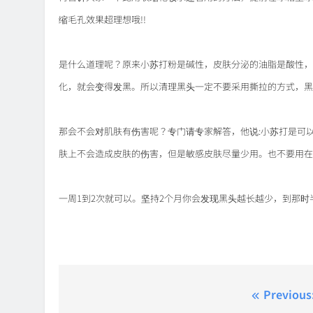
缩毛孔效果超理想哦!!
是什么道理呢？
原来小苏打粉是碱性，皮肤分泌的油脂是酸性，
化，就会变得发黑。
所以清理黑头一定不要采用撕拉的方式，黑
那会不会对肌肤有伤害呢？
专门请专家解答，他说:小苏打是可
肤上不会造成皮肤的伤害，但是敏感皮肤尽量少用。
也不要用在
一周1到2次就可以。
坚持2个月你会发现黑头越长越少，到那时
Post
Previous