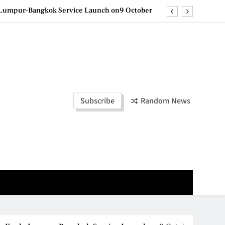
la Lumpur–Bangkok Service Launch on9 October
e printing with next-generation EcoTank Series
ashion Week Malaysia 2026– Press Conference
olders to Shape the Future of Business Events
la Lumpur–Bangkok Service Launch on9 October
Subscribe
Random News
e printing with next-generation EcoTank Series
ashion Week Malaysia 2026– Press Conference