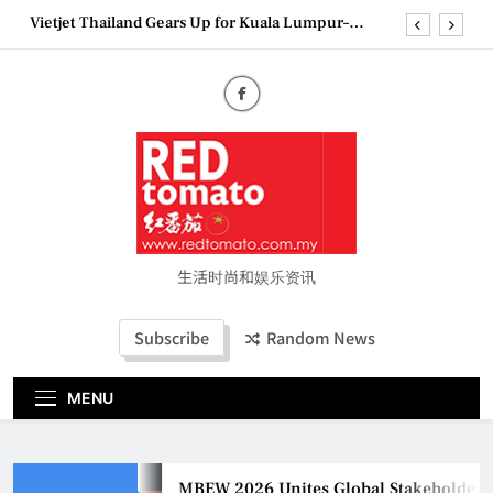
Skip
Epson reinvents affordable printing with next-
to
generation EcoTank Series
content
Couture Fashion Week Malaysia 2026– Press
Conference
MBEW 2026 Unites Global Stakeholders to Shape
the Future of Business Events
Vietjet Thailand Gears Up for Kuala Lumpur–
Bangkok Service Launch on9 October
Epson reinvents affordable printing with next-
generation EcoTank Series
Couture Fashion Week Malaysia 2026– Press
Conference
生活时尚和娱乐资讯
Subscribe
Random News
MENU
MBEW 2026 Unites Global Stakeholders to