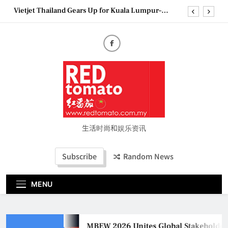
Skip
Vietjet Thailand Gears Up for Kuala Lumpur–
to
Bangkok Service Launch on9 October
content
Epson reinvents affordable printing with next-
generation EcoTank Series
Couture Fashion Week Malaysia 2026– Press
Conference
MBEW 2026 Unites Global Stakeholders to Shape
the Future of Business Events
Vietjet Thailand Gears Up for Kuala Lumpur–
Bangkok Service Launch on9 October
Epson reinvents affordable printing with next-
generation EcoTank Series
生活时尚和娱乐资讯
Couture Fashion Week Malaysia 2026– Press
Conference
Subscribe
Random News
MENU
MBEW 2026 Unites Global Stakeholders 