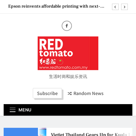
generation EcoTank Series
Skip
Couture Fashion Week Malaysia 2026– Press
to
Conference
content
“See Her Heal – 1,000 Untold Stories” 为马来西亚
妈妈提供分享剖腹产复原历程的空间
Vietjet Thailand Gears Up for Kuala Lumpur–
Bangkok Service Launch on9 October
Epson reinvents affordable printing with next-
generation EcoTank Series
Couture Fashion Week Malaysia 2026– Press
Conference
“See Her Heal – 1,000 Untold Stories” 为马来西亚
生活时尚和娱乐资讯
妈妈提供分享剖腹产复原历程的空间
Subscribe
Random News
MENU
Vietjet Thailand Gears Up for Kuala Lu