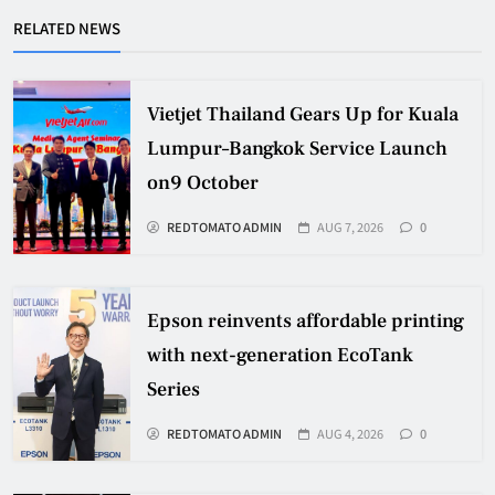
RELATED NEWS
Vietjet Thailand Gears Up for Kuala
Lumpur–Bangkok Service Launch
on9 October
REDTOMATO ADMIN
AUG 7, 2026
0
Epson reinvents affordable printing
with next-generation EcoTank
Series
REDTOMATO ADMIN
AUG 4, 2026
0