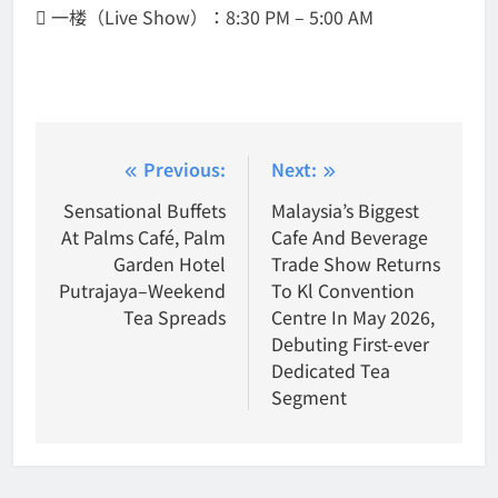
 一楼（Live Show）：8:30 PM – 5:00 AM
Post
Previous:
Next:
navigation
Sensational Buffets
Malaysia’s Biggest
At Palms Café, Palm
Cafe And Beverage
Garden Hotel
Trade Show Returns
Putrajaya–Weekend
To Kl Convention
Tea Spreads
Centre In May 2026,
Debuting First-ever
Dedicated Tea
Segment