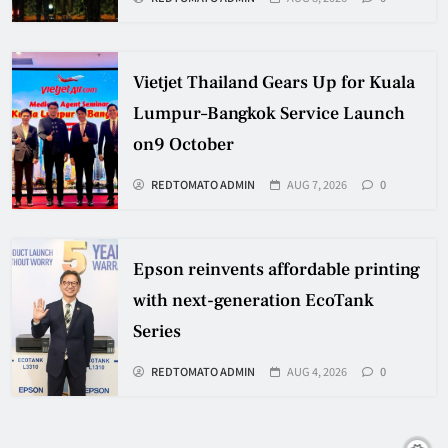
Vietjet Thailand Gears Up for Kuala
Lumpur–Bangkok Service Launch
on9 October
REDTOMATO ADMIN
AUG 7, 2026
0
Epson reinvents affordable printing
with next-generation EcoTank
Series
REDTOMATO ADMIN
AUG 4, 2026
0