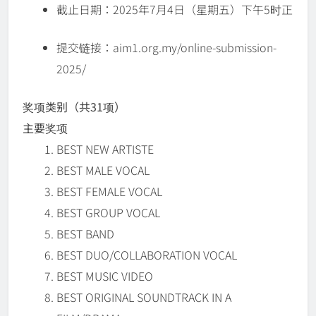
截止日期：2025年7月4日（星期五）下午5时正
提交链接：aim1.org.my/online-submission-
2025/
奖项类别（共
31
项
）
主要
奖项
BEST NEW ARTISTE
BEST MALE VOCAL
BEST FEMALE VOCAL
BEST GROUP VOCAL
BEST BAND
BEST DUO/COLLABORATION VOCAL
BEST MUSIC VIDEO
BEST ORIGINAL SOUNDTRACK IN A