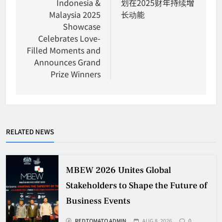
Indonesia &
划在2025财年持续增
Malaysia 2025
长动能
Showcase
Celebrates Love-
Filled Moments and
Announces Grand
Prize Winners
RELATED NEWS
MBEW 2026 Unites Global
Stakeholders to Shape the Future of
Business Events
REDTOMATO ADMIN
AUG 8, 2026
0