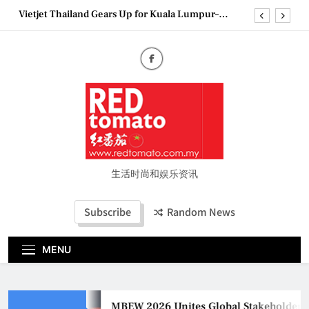
Skip
Epson reinvents affordable printing with next-
to
generation EcoTank Series
content
Couture Fashion Week Malaysia 2026– Press
Conference
MBEW 2026 Unites Global Stakeholders to Shape
the Future of Business Events
Vietjet Thailand Gears Up for Kuala Lumpur–
Bangkok Service Launch on9 October
Epson reinvents affordable printing with next-
generation EcoTank Series
Couture Fashion Week Malaysia 2026– Press
Conference
生活时尚和娱乐资讯
Subscribe
Random News
MENU
MBEW 2026 Unites Global Stakeholders to 