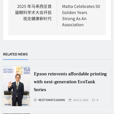
navigation
2025 年马来西亚首
Matta Celebrates 50
届眼科学术大会开启
Golden Years
视觉健康新时代
Strong As An
Association
RELATED NEWS
Epson reinvents affordable printing
with next-generation EcoTank
Series
REDTOMATO ADMIN
AUG 4, 2026
0