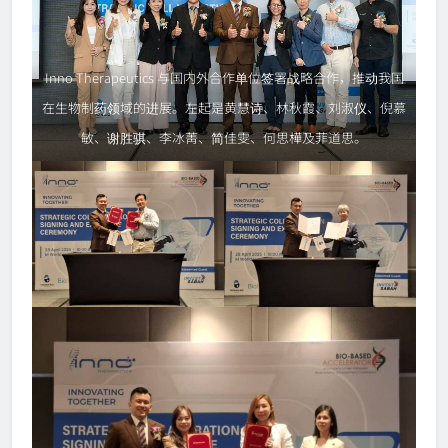
Inno Therapeutics 与国内外合作单位签署战略合作，推动我国
在生物制药领域的进展。左起是黄慧诗、林秋霞、刘淑仪、倪慕
敏、谢胜骐、李冰菁、简佳雯、何思樺及菲道思。