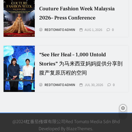
Couture Fashion Week Malaysia
2026– Press Conference
REDTOMATO ADMIN
AUG 1, 2026
0
“See Her Heal – 1,000 Untold
Stories” 为马来西亚妈妈提供分享剖
腹产复原历程的空间
REDTOMATO ADMIN
JUL 30, 2026
0
@2024红番茄传媒有限公司Red Tomato Media Sdn Bhd
Developed By
BlazeThemes
.