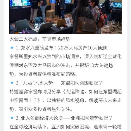
大会三大亮点，前瞻市场趋势
1. 郑水兴重磅发布：2025大马房产10大预测！
拿督斯里郑水兴以独到的市场洞察，深入剖析逆全球化
浪潮对东盟及大马房市的冲击，并揭秘10大关键趋
势，为投资者提供精准布局策略。
2. “九运”风水大势——东盟如何突围崛起？
特邀嘉宾拿督郑博见分享《九运降临，如何在东盟崛起
中突围而上？》，以独特的风水视角，解读房市未来走
势，吸引众多投资者热烈关注。
3. 亚太名商经济大论坛——亚洲如何逆势崛起？
在全球经济动荡下，亚洲如何突破困境、迎来新一轮增