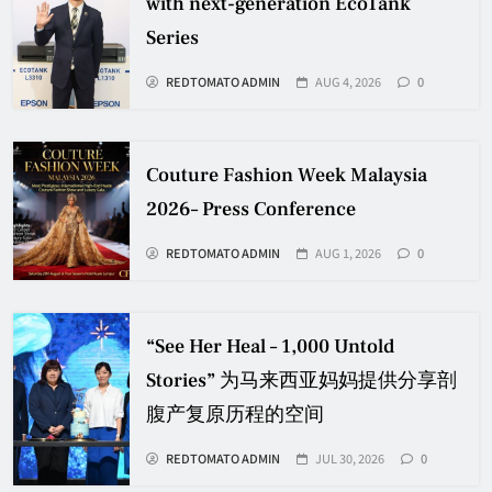
with next-generation EcoTank
Series
REDTOMATO ADMIN
AUG 4, 2026
0
Couture Fashion Week Malaysia
2026– Press Conference
REDTOMATO ADMIN
AUG 1, 2026
0
“See Her Heal – 1,000 Untold
Stories” 为马来西亚妈妈提供分享剖
腹产复原历程的空间
REDTOMATO ADMIN
JUL 30, 2026
0