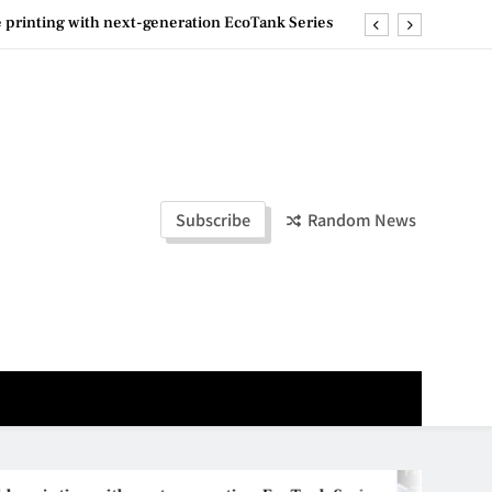
ashion Week Malaysia 2026– Press Conference
ld Stories” 为马来西亚妈妈提供分享剖腹产复原历程的空间
la Lumpur–Bangkok Service Launch on9 October
e printing with next-generation EcoTank Series
ashion Week Malaysia 2026– Press Conference
Subscribe
Random News
ld Stories” 为马来西亚妈妈提供分享剖腹产复原历程的空间