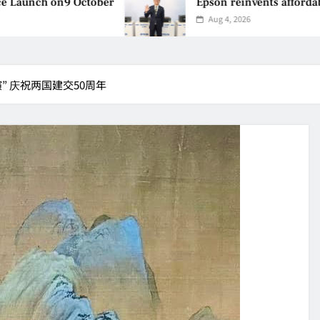
9 October
Epson reinvents affordable printing w
Aug 4, 2026
 庆祝两国建交50周年