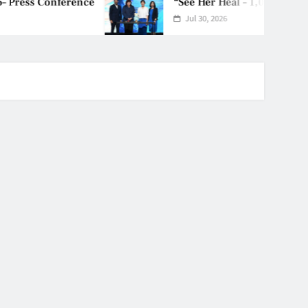
rence
“See Her Heal – 1,000 Untold
Jul 30, 2026