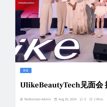
影音
UlikeBeautyTech
Redtomato Admin
Aug 30, 2024
0
1 Mins