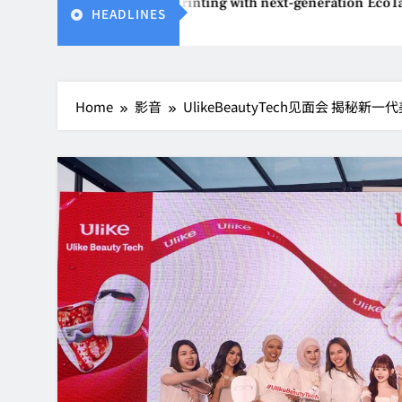
ts affordable printing with next-generation EcoTank Series
HEADLINES
Home
影音
UlikeBeautyTech见面会 揭秘新