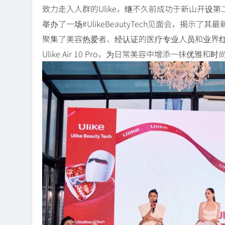
致力走入人群的Ulike，继不久前成功于新山开设第二家体
举办了一场#UlikeBeautyTech见面会，揭
聚集了美容热爱者、经认证的医疗专业人员和业界红人的#
Ulike Air 10 Pro，为日常美容中增添一抹优雅和