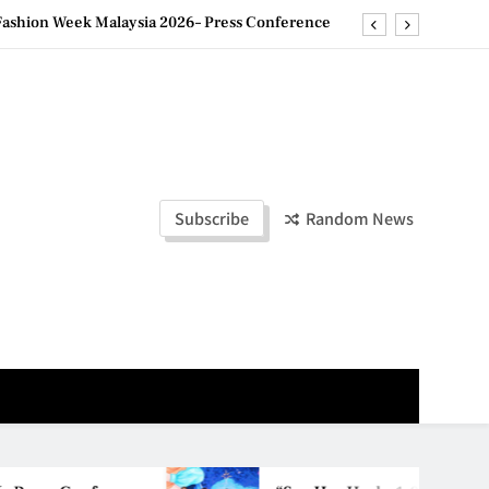
ld Stories” 为马来西亚妈妈提供分享剖腹产复原历程的空间
创历史纪录 见证马来西亚房地产经纪行业蓬勃发展
e printing with next-generation EcoTank Series
ashion Week Malaysia 2026– Press Conference
ld Stories” 为马来西亚妈妈提供分享剖腹产复原历程的空间
Subscribe
Random News
创历史纪录 见证马来西亚房地产经纪行业蓬勃发展