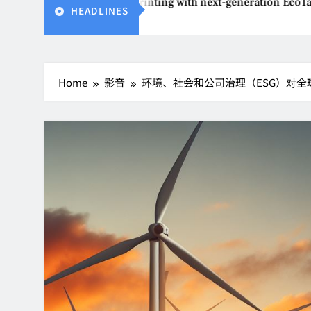
s affordable printing with next-generation EcoTank Series
HEADLINES
Home
影音
环境、社会和公司治理（ESG）对全