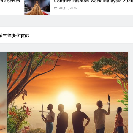
Couture Fashion Week Malaysia 2026– Press Confe
Aug 1, 2026
球气候变化贡献