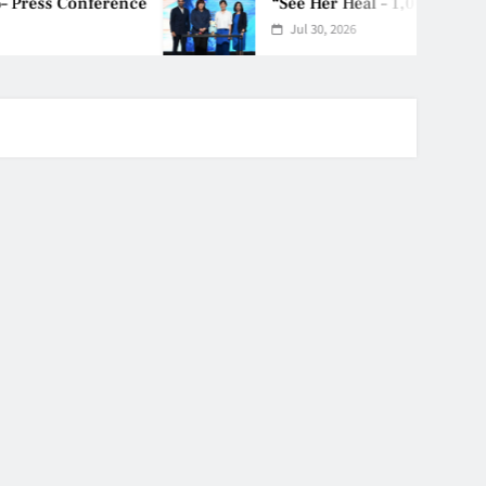
rence
“See Her Heal – 1,000 Untold 
Jul 30, 2026