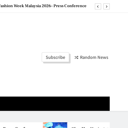
ld Stories” 为马来西亚妈妈提供分享剖腹产复原历程的空间
创历史纪录 见证马来西亚房地产经纪行业蓬勃发展
e printing with next-generation EcoTank Series
ashion Week Malaysia 2026– Press Conference
ld Stories” 为马来西亚妈妈提供分享剖腹产复原历程的空间
Subscribe
Random News
创历史纪录 见证马来西亚房地产经纪行业蓬勃发展