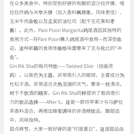
在众多美食中，特别受到好评的有酸奶混沙拉炸弹、喀
拉拉炸鸡与米华夫饼（加入香料枫糖浆，风味更佳）、
玉米牛肉杂烩以及孟买奶油吐司（配干无花果和枣
酱）。此外，Pani Poori Margarita鸡尾酒因其独特的
食用方式—将Pani Poori蘸入鸡尾酒中食用—而深受欢
迎，这种新颖的食用体验给味蕾带来了无与伦比的“冲
击”。
Gin Rik Sha的每月特饮——Twisted Elixir（扭曲灵
药），以紫色为主题，非常吸引人的眼球，主要成分为
杜松子酒，非常适合炎热湿润的天气，带来一丝清凉。
对于不饮酒的顾客，Gin Rik Sha同样提供了极具吸引
力的饮品选择——After 5，这是一款将苹果汁与马萨拉
茶香料混合，再微加蜂蜜调味的非酒精饮品，酸甜适
中，风味独特。
甜点环节，大家一致好评的是“印度夏日”，这道甜品由