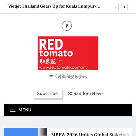
Vietjet Thailand Gears Up for Kuala Lumpur–
Skip
Bangkok Service Launch on9 October
to
Epson reinvents affordable printing with next-
content
generation EcoTank Series
Couture Fashion Week Malaysia 2026– Press
Conference
MBEW 2026 Unites Global Stakeholders to Shape
the Future of Business Events
Vietjet Thailand Gears Up for Kuala Lumpur–
Bangkok Service Launch on9 October
Epson reinvents affordable printing with next-
generation EcoTank Series
生活时尚和娱乐资讯
Couture Fashion Week Malaysia 2026– Press
Conference
Subscribe
Random News
MENU
MBEW 2026 Unites Global Stakeholders to