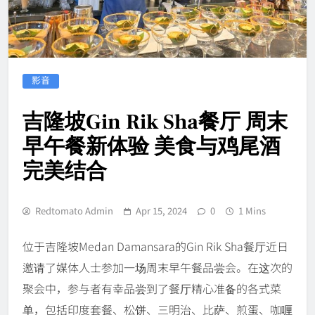
影音
吉隆坡Gin Rik Sha餐厅 周末
早午餐新体验 美食与鸡尾酒
完美结合
Redtomato Admin
Apr 15, 2024
0
1 Mins
位于吉隆坡Medan Damansara的Gin Rik Sha餐厅近日
邀请了媒体人士参加一场周末早午餐品尝会。在这次的
聚会中，参与者有幸品尝到了餐厅精心准备的各式菜
单，包括印度套餐、松饼、三明治、比萨、煎蛋、咖喱