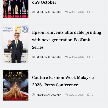
on9 October
REDTOMATO ADMIN
AUG 7, 2026
0
Epson reinvents affordable printing
with next-generation EcoTank
Series
REDTOMATO ADMIN
AUG 4, 2026
0
Couture Fashion Week Malaysia
2026– Press Conference
REDTOMATO ADMIN
AUG 1, 2026
0