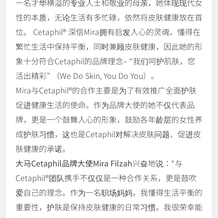
一名才华横溢的专业人士和敬业的母亲，她体现现代女
性的本质，无论生活有多忙碌，依然将皮肤健康放在首
位。 Cetaphil® 深信Mira拥有启发人心的灵魂，懂得在
繁忙生活中保持平衡，同时兼顾皮肤健康，因此她的形
象十分符合Cetaphil的品牌理念– “我们呵护肌肤，您
活出精彩” （We Do Skin, You Do You）。
Mira与Cetaphil®的合作主要是为了有效推广全面护肤
促进健康生活的使命。作为品牌大使的她不仅代表品
牌，更是一个鼓舞人心的形象，鼓励各年龄层的女性养
成护肤习惯，这也是Cetaphil对解决皮肤问题、促进皮
肤健康的承诺。
大马Cetaphil品牌大使Mira Filzah
兴奋地说：“与
Cetaphil®团队携手不仅仅是一种合作关系，更是鼓吹
爱自己的理念。作为一名职场妈妈，我懂得生活平衡的
重要性，护肤是保持皮肤健康的日常习惯。我很荣幸能