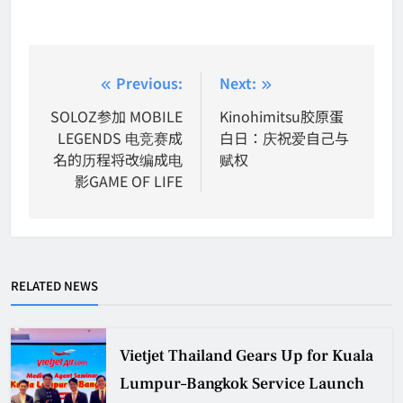
Post
Previous:
Next:
navigation
SOLOZ参加 MOBILE
Kinohimitsu胶原蛋
LEGENDS 电竞赛成
白日：庆祝爱自己与
名的历程将改编成电
赋权
影GAME OF LIFE
RELATED NEWS
Vietjet Thailand Gears Up for Kuala
Lumpur–Bangkok Service Launch