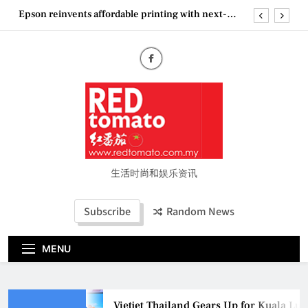
Skip
Epson reinvents affordable printing with next-
to
generation EcoTank Series
content
Couture Fashion Week Malaysia 2026– Press
Conference
“See Her Heal – 1,000 Untold Stories” 为马来西亚
妈妈提供分享剖腹产复原历程的空间
Vietjet Thailand Gears Up for Kuala Lumpur–
Bangkok Service Launch on9 October
Epson reinvents affordable printing with next-
generation EcoTank Series
Couture Fashion Week Malaysia 2026– Press
Conference
生活时尚和娱乐资讯
“See Her Heal – 1,000 Untold Stories” 为马来西亚
妈妈提供分享剖腹产复原历程的空间
Subscribe
Random News
MENU
Vietjet Thailand Gears Up for Kuala Lu