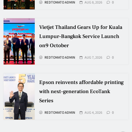
REDTOMATO ADMIN
AUG 8, 2026
0
Vietjet Thailand Gears Up for Kuala
Lumpur–Bangkok Service Launch
on9 October
REDTOMATO ADMIN
AUG 7, 2026
0
Epson reinvents affordable printing
with next-generation EcoTank
Series
REDTOMATO ADMIN
AUG 4, 2026
0