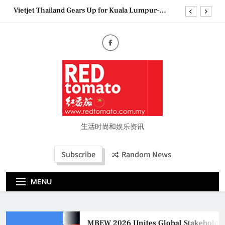
Skip
Vietjet Thailand Gears Up for Kuala Lumpur–
to
Bangkok Service Launch on9 October
content
Epson reinvents affordable printing with next-
generation EcoTank Series
Couture Fashion Week Malaysia 2026– Press
Conference
MBEW 2026 Unites Global Stakeholders to Shape
the Future of Business Events
Vietjet Thailand Gears Up for Kuala Lumpur–
Bangkok Service Launch on9 October
Epson reinvents affordable printing with next-
generation EcoTank Series
生活时尚和娱乐资讯
Couture Fashion Week Malaysia 2026– Press
Conference
Subscribe
Random News
MENU
MBEW 2026 Unites Global Stakeholders 