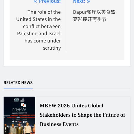
Post
Previous:
Next:
navigation
The role of the
Dapur餐厅以美食盛
United States in the
宴迎接开斋季节
conflict between
Palestine and Israel
has come under
scrutiny
RELATED NEWS
MBEW 2026 Unites Global
Stakeholders to Shape the Future of
Business Events