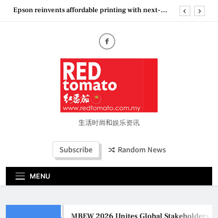
Skip
Epson reinvents affordable printing with next-
to
generation EcoTank Series
content
Couture Fashion Week Malaysia 2026– Press
Conference
MBEW 2026 Unites Global Stakeholders to Shape
the Future of Business Events
Vietjet Thailand Gears Up for Kuala Lumpur–
Bangkok Service Launch on9 October
Epson reinvents affordable printing with next-
generation EcoTank Series
Couture Fashion Week Malaysia 2026– Press
Conference
生活时尚和娱乐资讯
Subscribe
Random News
MENU
MBEW 2026 Unites Global Stakeholders to Sha