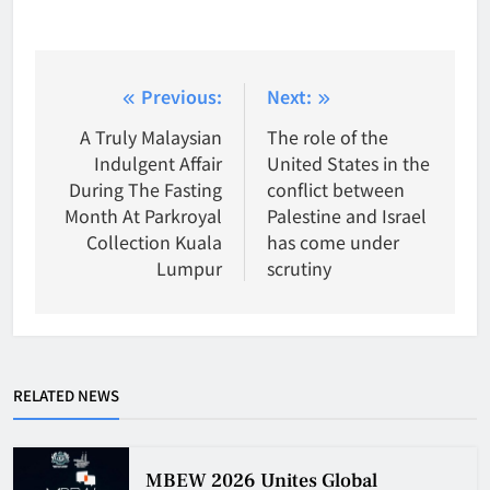
Post
Previous:
Next:
navigation
A Truly Malaysian
The role of the
Indulgent Affair
United States in the
During The Fasting
conflict between
Month At Parkroyal
Palestine and Israel
Collection Kuala
has come under
Lumpur
scrutiny
RELATED NEWS
MBEW 2026 Unites Global