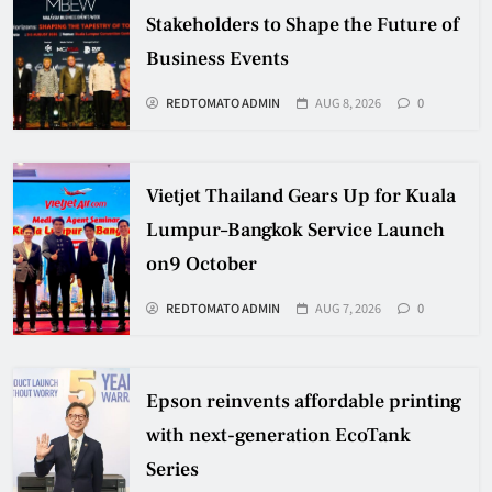
Stakeholders to Shape the Future of
Business Events
REDTOMATO ADMIN
AUG 8, 2026
0
Vietjet Thailand Gears Up for Kuala
Lumpur–Bangkok Service Launch
on9 October
REDTOMATO ADMIN
AUG 7, 2026
0
Epson reinvents affordable printing
with next-generation EcoTank
Series