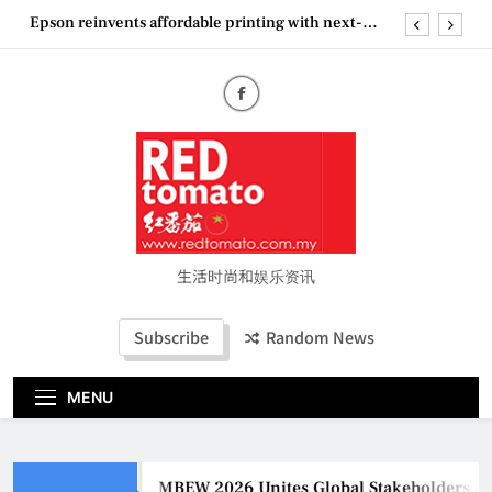
Skip
Epson reinvents affordable printing with next-
to
generation EcoTank Series
content
Couture Fashion Week Malaysia 2026– Press
Conference
MBEW 2026 Unites Global Stakeholders to Shape
the Future of Business Events
Vietjet Thailand Gears Up for Kuala Lumpur–
Bangkok Service Launch on9 October
Epson reinvents affordable printing with next-
generation EcoTank Series
Couture Fashion Week Malaysia 2026– Press
Conference
生活时尚和娱乐资讯
Subscribe
Random News
MENU
MBEW 2026 Unites Global Stakeholders to Sha