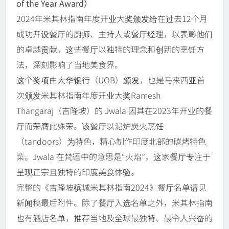
of the Year Award）
2024年米其林指南年度开业大奖颁发给在过去12个月
成功开设餐厅的厨师、主持人或餐厅经理，以表彰他们
的卓越贡献。这些餐厅以独特的理念和创新的烹饪方
法，深刻影响了当地美食界。
这个奖项由大华银行（UOB）颁发，也是马来西亚首
次颁发米其林指南年度开业大奖Ramesh
Thangaraj（吉隆坡）的 Jwala 因其在2023年开业的餐
厅而荣膺此殊荣。该餐厅以泥炉炭火烹饪
（tandoors）为特色，精心制作印度北部的碳烤特色
菜。Jwala 在梵语中的意思是“火焰”，这家餐厅专注于
呈现正宗且独特的印度美食体验。
完整的《吉隆坡槟城米其林指南2024》餐厅名单请见
新闻稿最后附件。除了餐厅入选名单之外，米其林指南
也有酒店名单，推荐当地及全球最独特、最令人兴奋的