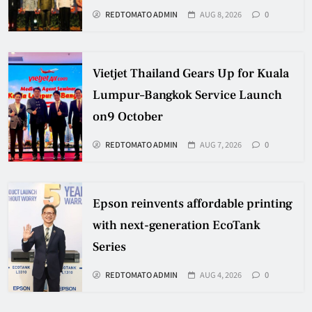
REDTOMATO ADMIN
AUG 8, 2026
0
Vietjet Thailand Gears Up for Kuala
Lumpur–Bangkok Service Launch
on9 October
REDTOMATO ADMIN
AUG 7, 2026
0
Epson reinvents affordable printing
with next-generation EcoTank
Series
REDTOMATO ADMIN
AUG 4, 2026
0