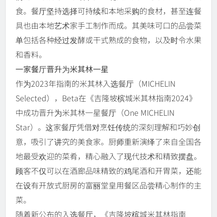
食。餐厅坚持选择可持续和本地采购的食材，甚至连餐
具也由本地艺术家手工制作而成。其美味可口的品尝菜
单包括各种经过发酵或干式熟成的食物，以及时令水果
和香料。
一家餐厅晋升为米其林一星
作为2023年指南的米其林入选餐厅（MICHELIN
Selected），Beta在《吉隆坡槟城米其林指南2024》
中成功晋升为米其林一星餐厅（One MICHELIN
Star）。这家餐厅凭借对烹饪传统的深刻理解和巧妙创
意，吸引了讲究的美食家。厨师重新演绎了来自全国各
地最受欢迎的菜肴，精心融入了现代技术和精致摆盘。
顾客不仅可以在酒廊品味精致的鸡尾酒和开胃菜，还能
在设有开放式厨房的富丽堂皇用餐区品尝精心制作的主
菜。
随着新公布的入选餐厅，《吉隆坡槟城米其林指南