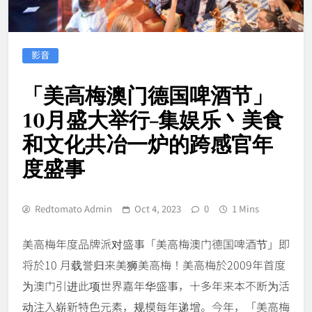
影音
「美高梅澳门德国啤酒节」
10月盛大举行–集娱乐丶美食
和文化共冶一炉的跨感官年
度盛事
Redtomato Admin
Oct 4, 2023
0
1 Mins
美高梅年度品牌派对盛事「美高梅澳门德国啤酒节」即
将於10 月载誉归来美狮美高梅！美高梅於2009年首度
为澳门引进此项世界嘉年华盛事，十多年来本不断为活
动注入崭新特色元素，规模每年递增。今年，「美高梅