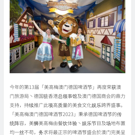
今年的第13届「美高梅澳门德国啤酒节」再度荣获澳
门旅游局丶德国驻香港总领事馆及澳门德国商会的鼎力
支持，持续推广此项高质量的美食文化娱乐跨界盛事。
「美高梅澳门德国啤酒节2023」秉承德国啤酒节的传
统阵容，美狮美高梅由餐饮体验丶娱乐节目及场地布置
均一丝不苟，务求将最正宗的啤酒节盛会於澳门完美呈