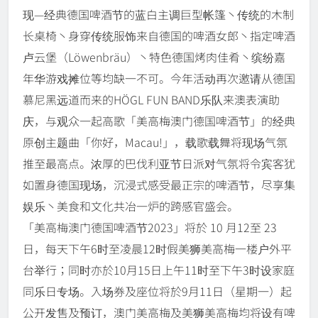
现—经典德国啤酒节的蓝白主调巨型帐篷丶传统的木制
长桌椅丶身穿传统服饰来自德国的啤酒女郎丶指定啤酒
卢云堡（Löwenbräu）丶特色德国烤肉佳肴丶缤纷嘉
年华游戏摊位等均缺一不可。今年活动再次邀请从德国
慕尼黑远道而来的HÖGL FUN BAND乐队来澳表演助
庆，与观众一起高歌「美高梅澳门德国啤酒节」的经典
原创主题曲「你好，Macau!」，载歌载舞将现场气氛
推至最高点。浓厚的巴伐利亚节日派对气氛将令宾客犹
如置身德国现场，沉浸式感受最正宗的啤酒节，尽享集
娱乐丶美食和文化共冶一炉的跨感官盛会。
「美高梅澳门德国啤酒节2023」将於 10 月12至 23
日，每天下午6时至凌晨12时假美狮美高梅一楼户外平
台举行；同时亦於10月15日上午11时至下午3时设家庭
同乐日专场。入场券及座位将於9月11日（星期一）起
公开发售及预订，澳门美高梅及美狮美高梅均将设有啤