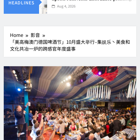
HEADLINES
Aug 4, 2026
Home
影音
「美高梅澳门德国啤酒节」10月盛大举行–集娱乐丶美食和
文化共冶一炉的跨感官年度盛事