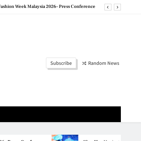
ld Stories” 为马来西亚妈妈提供分享剖腹产复原历程的空间
创历史纪录 见证马来西亚房地产经纪行业蓬勃发展
e printing with next-generation EcoTank Series
ashion Week Malaysia 2026– Press Conference
ld Stories” 为马来西亚妈妈提供分享剖腹产复原历程的空间
Subscribe
Random News
创历史纪录 见证马来西亚房地产经纪行业蓬勃发展