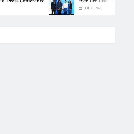
ce
“See Her Heal – 1,000 Untold St
Jul 30, 2026