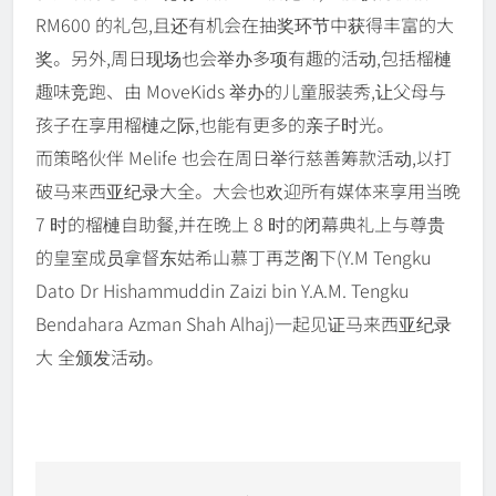
RM600 的礼包,且还有机会在抽奖环节中获得丰富的大
奖。另外,周日现场也会举办多项有趣的活动,包括榴槤
趣味竞跑、由 MoveKids 举办的儿童服装秀,让父母与
孩子在享用榴槤之际,也能有更多的亲子时光。
而策略伙伴 Melife 也会在周日举行慈善筹款活动,以打
破马来西亚纪录大全。大会也欢迎所有媒体来享用当晚
7 时的榴槤自助餐,并在晚上 8 时的闭幕典礼上与尊贵
的皇室成员拿督东姑希山慕丁再芝阁下(Y.M Tengku
Dato Dr Hishammuddin Zaizi bin Y.A.M. Tengku
Bendahara Azman Shah Alhaj)一起见证马来西亚纪录
大 全颁发活动。