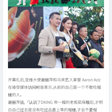
开幕礼后,宣传大使谢丽萍和马来艺人拿督 Aaron Aziz
在接受媒体访问时皆表示,从前的自己是一个不敢吃榴
槤的人。
谢丽萍说,「认识了DKING 帝一榴的老板茹保顺后,才明
白自己过去是没有吃过品质上等的榴槤,才会不爱榴