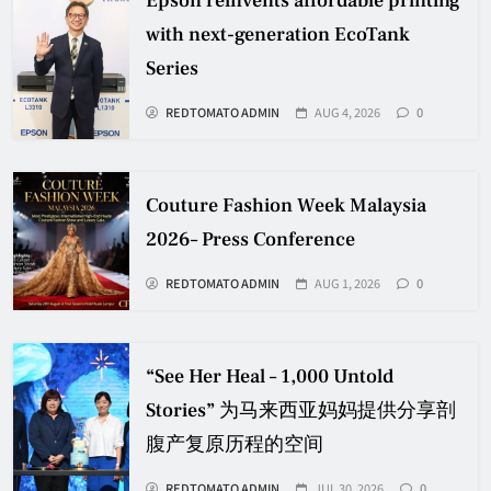
Epson reinvents affordable printing
with next-generation EcoTank
Series
REDTOMATO ADMIN
AUG 4, 2026
0
Couture Fashion Week Malaysia
2026– Press Conference
REDTOMATO ADMIN
AUG 1, 2026
0
“See Her Heal – 1,000 Untold
Stories” 为马来西亚妈妈提供分享剖
腹产复原历程的空间
REDTOMATO ADMIN
JUL 30, 2026
0