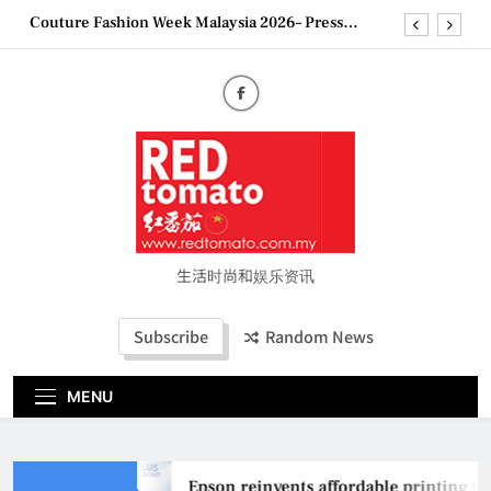
Skip
Couture Fashion Week Malaysia 2026– Press
to
Conference
content
“See Her Heal – 1,000 Untold Stories” 为马来西亚
妈妈提供分享剖腹产复原历程的空间
2026 全国房地产大奖创历史纪录 见证马来西亚房
地产经纪行业蓬勃发展
Epson reinvents affordable printing with next-
generation EcoTank Series
Couture Fashion Week Malaysia 2026– Press
Conference
“See Her Heal – 1,000 Untold Stories” 为马来西亚
妈妈提供分享剖腹产复原历程的空间
生活时尚和娱乐资讯
2026 全国房地产大奖创历史纪录 见证马来西亚房
地产经纪行业蓬勃发展
Subscribe
Random News
MENU
Epson reinvents affordable printing wi