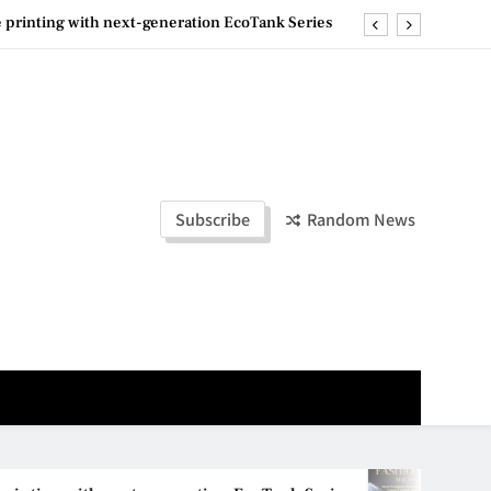
ashion Week Malaysia 2026– Press Conference
ld Stories” 为马来西亚妈妈提供分享剖腹产复原历程的空间
la Lumpur–Bangkok Service Launch on9 October
e printing with next-generation EcoTank Series
ashion Week Malaysia 2026– Press Conference
Subscribe
Random News
ld Stories” 为马来西亚妈妈提供分享剖腹产复原历程的空间