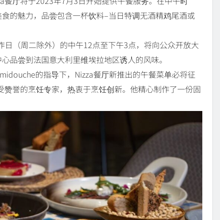
，旗下的Nizza餐厅将于2023年7月3日开始提供午餐服务。在中午时
美食的魅力，品尝包含一杯饮料–当日特调无酒精鸡尾酒或
工作日（周二除外）的中午12点至下午3点，将向公众开放大
中心品尝到法国意大利里维埃拉地区诱人的风味。
oland Hamidouche的指导下，Nizza餐厅新推出的午餐菜单必将征
是一位备受赞誉的烹饪专家，热衷于烹饪创新。他精心制作了一份固