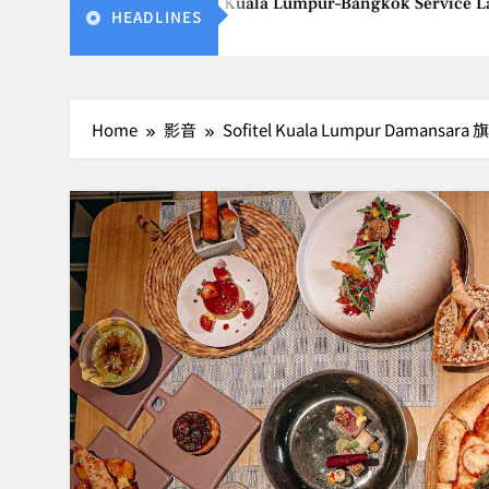
 Gears Up for Kuala Lumpur–Bangkok Service Launch on9 Octob
HEADLINES
Home
影音
Sofitel Kuala Lumpur Daman