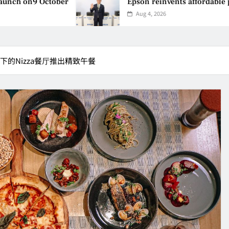
er
Epson reinvents affordable printing with ne
Aug 4, 2026
sara 旗下的Nizza餐厅推出精致午餐