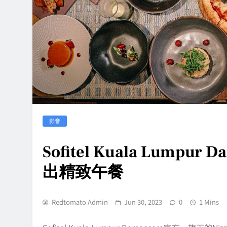
影音
Sofitel Kuala Lumpu
出精致午餐
Redtomato Admin
Jun 30, 2023
0
1 Mins