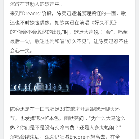
沉醉在其动人的歌声中。
来到“Dreams”阶段，陈奕迅逐渐展现搞怪的一面，歌
迷也不时撩拨偶像，如陈奕迅在演唱《好久不见》
的“你会不会忽然的出现”时，歌迷大声说：“会”，唱至
最后一句，歌迷也附和唱“好久不见”，让陈奕迅忍不住
会心一笑。
陈奕迅是在一口气唱足28首歌才开启跟歌迷聊天环
节，也发挥“吹神”本色，幽默笑问：“为什么大马这么
热？你们是不是没有交冷气费？还是人多太热闹？”
演唱会结束后，观众仍狂喊Encore不想离去，在全