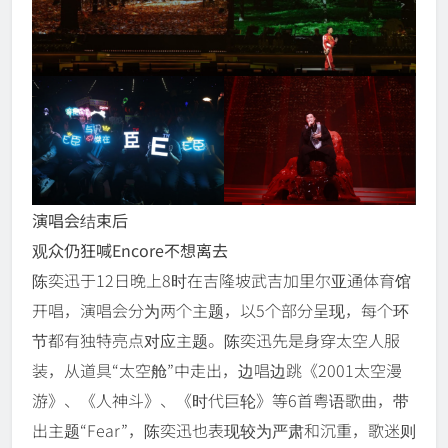
演唱会结束后
观众仍狂喊Encore不想离去
陈奕迅于12日晚上8时在吉隆坡武吉加里尔亚通体育馆
开唱，演唱会分为两个主题，以5个部分呈现，每个环
节都有独特亮点对应主题。陈奕迅先是身穿太空人服
装，从道具“太空舱”中走出，边唱边跳《2001太空漫
游》、《人神斗》、《时代巨轮》等6首粤语歌曲，带
出主题“Fear”，陈奕迅也表现较为严肃和沉重，歌迷则