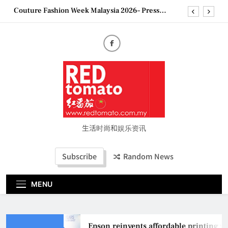
Skip
Couture Fashion Week Malaysia 2026– Press
to
Conference
content
“See Her Heal – 1,000 Untold Stories” 为马来西亚
妈妈提供分享剖腹产复原历程的空间
2026 全国房地产大奖创历史纪录 见证马来西亚房
地产经纪行业蓬勃发展
Epson reinvents affordable printing with next-
generation EcoTank Series
Couture Fashion Week Malaysia 2026– Press
Conference
“See Her Heal – 1,000 Untold Stories” 为马来西亚
妈妈提供分享剖腹产复原历程的空间
生活时尚和娱乐资讯
2026 全国房地产大奖创历史纪录 见证马来西亚房
地产经纪行业蓬勃发展
Subscribe
Random News
MENU
Epson reinvents affordable printing wi