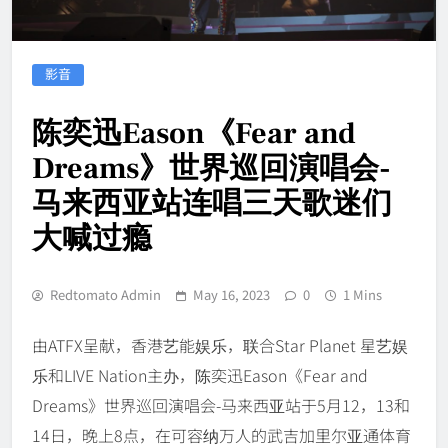
影音
陈奕迅Eason《Fear and
Dreams》世界巡回演唱会-
马来西亚站连唱三天歌迷们
大喊过瘾
Redtomato Admin
May 16, 2023
0
1 Mins
由ATFX呈献，香港艺能娱乐，联合Star Planet 星艺娱
乐和LIVE Nation主办，陈奕迅Eason《Fear and
Dreams》世界巡回演唱会-马来西亚站于5月12，13和
14日，晚上8点，在可容纳万人的武吉加里尔亚通体育