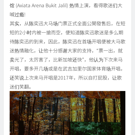
馆 (Axiata Arena Bukit Jalil) 热情上演，看得歌迷们大
喊过瘾!
其实，从陈奕迅大马场门票正式全面公開發售后，在短
短的2小时内被一搶而空，便知道陈奕迅歌迷是多么期
待陈奕迅的到来，因此，陈奕迅在首场开唱便被大马歌
迷热情融化，让他十分感谢大家的支持，“票一出，就
卖光了，太厉害了，比新加坡还快”，他认为下次来马
开唱，要多开几场或是在武吉加里尔国家体育场开唱，
还笑说上次来马开唱是2017年，所以自打屁股，让歌
迷们笑翻。