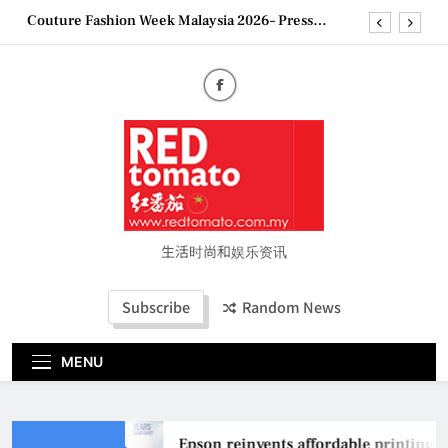
Skip
Couture Fashion Week Malaysia 2026– Press
to
Conference
content
“See Her Heal – 1,000 Untold Stories” 为马来西亚
妈妈提供分享剖腹产复原历程的空间
2026 全国房地产大奖创历史纪录 见证马来西亚房
地产经纪行业蓬勃发展
Epson reinvents affordable printing with next-
generation EcoTank Series
Couture Fashion Week Malaysia 2026– Press
Conference
“See Her Heal – 1,000 Untold Stories” 为马来西亚
妈妈提供分享剖腹产复原历程的空间
生活时尚和娱乐资讯
2026 全国房地产大奖创历史纪录 见证马来西亚房
地产经纪行业蓬勃发展
Subscribe
Random News
MENU
Epson reinvents affordable printing wi