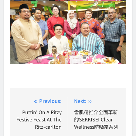
Post
Previous:
Next:
navigation
Puttin’ On A Ritzy
雪肌精推介全面革新
Festive Feast At The
的SEKKISEI Clear
Ritz-carlton
Wellness防晒霜系列