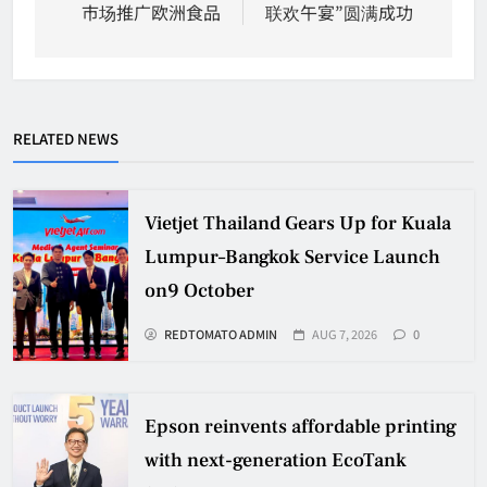
市场推广欧洲食品
联欢午宴”圆满成功
RELATED NEWS
Vietjet Thailand Gears Up for Kuala
Lumpur–Bangkok Service Launch
on9 October
REDTOMATO ADMIN
AUG 7, 2026
0
Epson reinvents affordable printing
with next-generation EcoTank