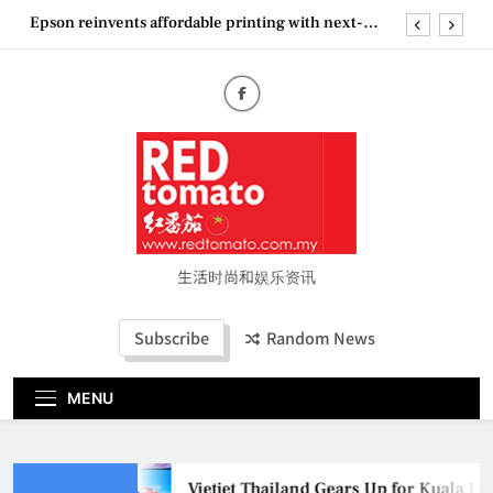
Skip
Epson reinvents affordable printing with next-
to
generation EcoTank Series
content
Couture Fashion Week Malaysia 2026– Press
Conference
“See Her Heal – 1,000 Untold Stories” 为马来西亚
妈妈提供分享剖腹产复原历程的空间
Vietjet Thailand Gears Up for Kuala Lumpur–
Bangkok Service Launch on9 October
Epson reinvents affordable printing with next-
generation EcoTank Series
Couture Fashion Week Malaysia 2026– Press
Conference
生活时尚和娱乐资讯
“See Her Heal – 1,000 Untold Stories” 为马来西亚
妈妈提供分享剖腹产复原历程的空间
Subscribe
Random News
MENU
Vietjet Thailand Gears Up for Kuala L