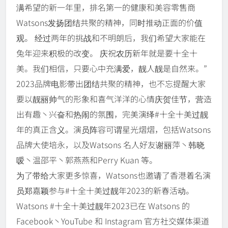
满希望的新一年里，排名第一的健康和美容零售商
Watsons发扬团结共聚的精神，同时推动正面的价值
观。 经过两年的挑战和不明朗后，我们希望大家能在
兔年迎来积极的改变。 庆祝农历新年就是要十全十
美。我们相信，只要心中充满爱，靓人靓是自然来。”
2023品牌电影带出团结共聚的精神，也不忘提醒大家
要以靓丽帅气的形象和喜气洋洋的心情庆贺佳节，营造
出有趣丶兴奋和热闹的氛围，完美演绎#十全十美过靓
年的真正含义。演员阵容可谓星光熠熠，包括Watsons
品牌大使培永，以及Watsons 名人好友谢丽萍丶韩晓
嗳丶温邵平丶郭燕燕和Perry Kuan 等。
为了带给大家更多惊喜，Watsons也邀请了香港着名演
员郑嘉颖参与#十全十美过靓年2023的新春活动。
Watsons #十全十美过靓年2023已在 Watsons 的
Facebook丶YouTube 和 Instagram 官方社交媒体渠道