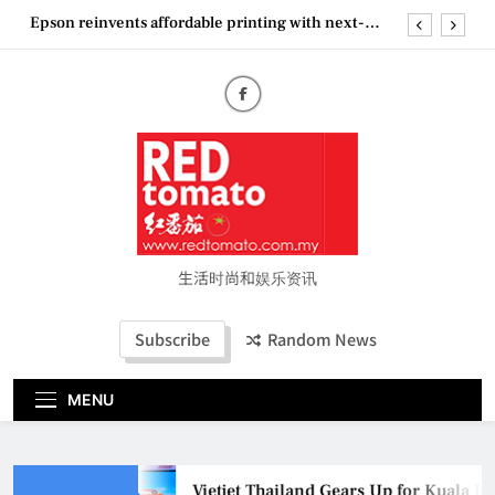
Skip
Epson reinvents affordable printing with next-
to
generation EcoTank Series
content
Couture Fashion Week Malaysia 2026– Press
Conference
“See Her Heal – 1,000 Untold Stories” 为马来西亚
妈妈提供分享剖腹产复原历程的空间
Vietjet Thailand Gears Up for Kuala Lumpur–
Bangkok Service Launch on9 October
Epson reinvents affordable printing with next-
generation EcoTank Series
Couture Fashion Week Malaysia 2026– Press
Conference
生活时尚和娱乐资讯
“See Her Heal – 1,000 Untold Stories” 为马来西亚
妈妈提供分享剖腹产复原历程的空间
Subscribe
Random News
MENU
Vietjet Thailand Gears Up for Kuala 