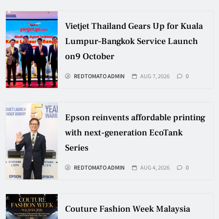
Vietjet Thailand Gears Up for Kuala
Lumpur–Bangkok Service Launch
on9 October
REDTOMATO ADMIN
AUG 7, 2026
0
Epson reinvents affordable printing
with next-generation EcoTank
Series
REDTOMATO ADMIN
AUG 4, 2026
0
Couture Fashion Week Malaysia