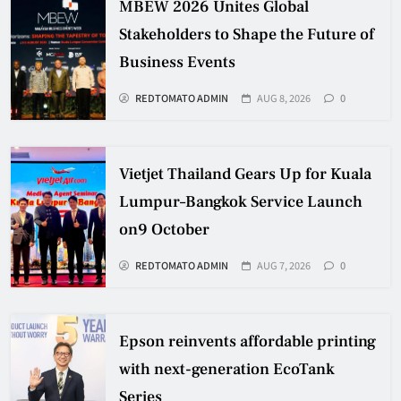
MBEW 2026 Unites Global
Stakeholders to Shape the Future of
Business Events
REDTOMATO ADMIN
AUG 8, 2026
0
Vietjet Thailand Gears Up for Kuala
Lumpur–Bangkok Service Launch
on9 October
REDTOMATO ADMIN
AUG 7, 2026
0
Epson reinvents affordable printing
with next-generation EcoTank
Series