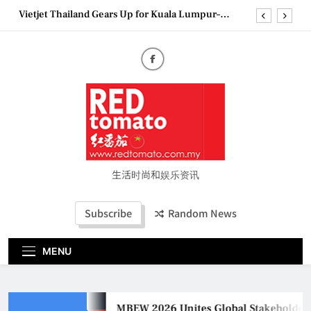
Skip
Vietjet Thailand Gears Up for Kuala Lumpur–
to
Bangkok Service Launch on9 October
content
Epson reinvents affordable printing with next-
generation EcoTank Series
Couture Fashion Week Malaysia 2026– Press
Conference
MBEW 2026 Unites Global Stakeholders to Shape
the Future of Business Events
Vietjet Thailand Gears Up for Kuala Lumpur–
Bangkok Service Launch on9 October
Epson reinvents affordable printing with next-
generation EcoTank Series
生活时尚和娱乐资讯
Couture Fashion Week Malaysia 2026– Press
Conference
Subscribe
Random News
MENU
MBEW 2026 Unites Global Stakeholders t