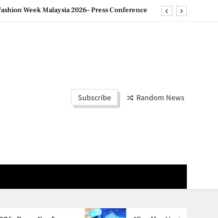
ld Stories” 为马来西亚妈妈提供分享剖腹产复原历程的空间
创历史纪录 见证马来西亚房地产经纪行业蓬勃发展
e printing with next-generation EcoTank Series
ashion Week Malaysia 2026– Press Conference
ld Stories” 为马来西亚妈妈提供分享剖腹产复原历程的空间
Subscribe
Random News
创历史纪录 见证马来西亚房地产经纪行业蓬勃发展