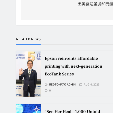
出美食迎圣诞和元
RELATED NEWS
Epson reinvents affordable
printing with next-generation
EcoTank Series
REDTOMATO ADMIN
AUG 4, 2026
0
“See Her Heal – 1,000 Untold