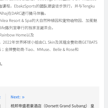
ong的化妆课程，EbakzSports的团队建设徒步旅行，并与Tengku
Shah Alhaj在DARC进行骑马体验。
a Resort & Spa的大自然种植园和宠物动物园、加冕魅
在Melife陈列室举行的独家圣诞茶会。
nbow Home以及
laysia合作。2022年世界环球小姐由CL Skin及其现金赞助商GETBATS
PS；金牌赞助商-Tiao、MMuse、Belle & Rose和
d。
:
Next:
推
梳邦帝盛君豪酒店（Dorsett Grand Subang） 皇