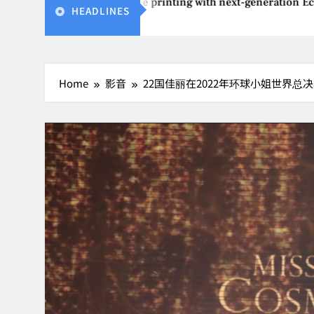
invents affordable printing with next-generation EcoTank Seri
HEADLINES
026
Home
影音
22国佳丽在2022年环球小姐世界总