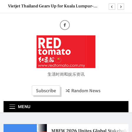
Skip
Vietjet Thailand Gears Up for Kuala Lumpur–
to
Bangkok Service Launch on9 October
content
Epson reinvents affordable printing with next-
generation EcoTank Series
Couture Fashion Week Malaysia 2026– Press
Conference
MBEW 2026 Unites Global Stakeholders to Shape
the Future of Business Events
Vietjet Thailand Gears Up for Kuala Lumpur–
Bangkok Service Launch on9 October
Epson reinvents affordable printing with next-
generation EcoTank Series
生活时尚和娱乐资讯
Couture Fashion Week Malaysia 2026– Press
Conference
Subscribe
Random News
MENU
MBEW 2026 Unites Global Stakeholders 