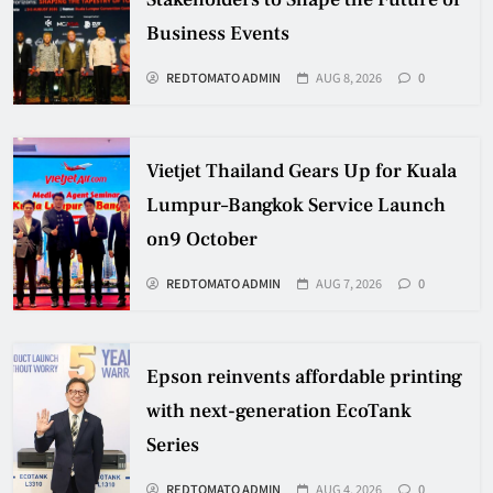
Business Events
REDTOMATO ADMIN
AUG 8, 2026
0
Vietjet Thailand Gears Up for Kuala
Lumpur–Bangkok Service Launch
on9 October
REDTOMATO ADMIN
AUG 7, 2026
0
Epson reinvents affordable printing
with next-generation EcoTank
Series
REDTOMATO ADMIN
AUG 4, 2026
0