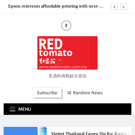
Skip
Epson reinvents affordable printing with next-
to
generation EcoTank Series
content
Couture Fashion Week Malaysia 2026– Press
Conference
“See Her Heal – 1,000 Untold Stories” 为马来西亚
妈妈提供分享剖腹产复原历程的空间
Vietjet Thailand Gears Up for Kuala Lumpur–
Bangkok Service Launch on9 October
Epson reinvents affordable printing with next-
generation EcoTank Series
Couture Fashion Week Malaysia 2026– Press
Conference
生活时尚和娱乐资讯
“See Her Heal – 1,000 Untold Stories” 为马来西亚
妈妈提供分享剖腹产复原历程的空间
Subscribe
Random News
MENU
Vietjet Thailand Gears Up for Kuala L