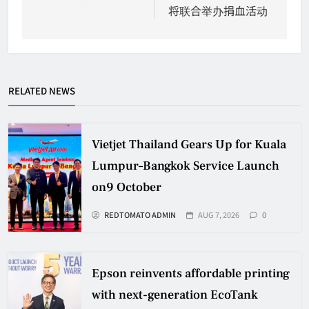
将联合举办捐血活动
RELATED NEWS
Vietjet Thailand Gears Up for Kuala
Lumpur–Bangkok Service Launch
on9 October
REDTOMATO ADMIN
AUG 7, 2026
0
Epson reinvents affordable printing
with next-generation EcoTank