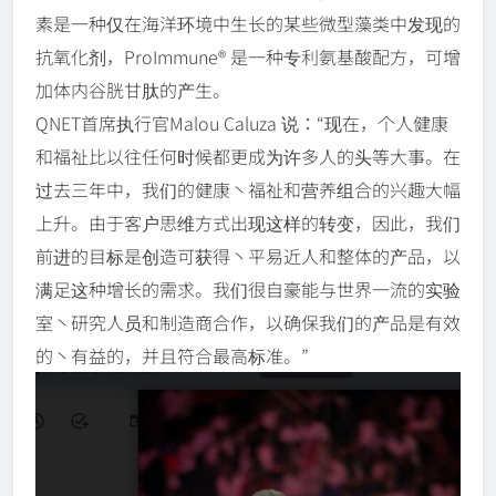
素是一种仅在海洋环境中生长的某些微型藻类中发现的
抗氧化剂，ProImmune® 是一种专利氨基酸配方，可增
加体内谷胱甘肽的产生。
QNET首席执行官Malou Caluza 说：“现在，个人健康
和福祉比以往任何时候都更成为许多人的头等大事。在
过去三年中，我们的健康丶福祉和营养组合的兴趣大幅
上升。由于客户思维方式出现这样的转变，因此，我们
前进的目标是创造可获得丶平易近人和整体的产品，以
满足这种增长的需求。我们很自豪能与世界一流的实验
室丶研究人员和制造商合作，以确保我们的产品是有效
的丶有益的，并且符合最高标准。”